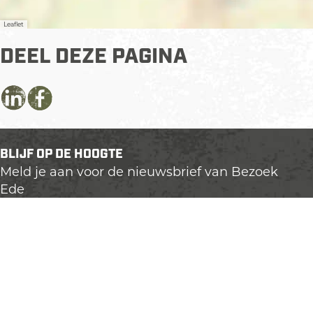
Leaflet
DEEL DEZE PAGINA
D
D
D
e
e
e
e
e
e
BLIJF OP DE HOOGTE
l
l
l
Meld je aan voor de nieuwsbrief van Bezoek
d
d
d
Ede
e
e
e
z
z
z
e
e
e
p
p
p
a
a
a
g
g
g
i
i
i