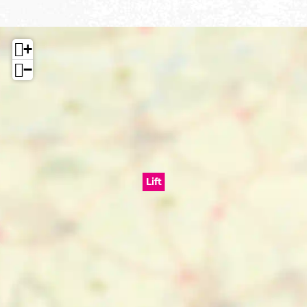
+
−
Lift