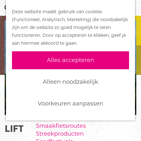
Z
Handboek voor Helden
Deze website maakt gebruik van cookies
o
M
G
(Functioneel, Analytisch, Marketing) die noodzakelijk
e
e
DORPEN
a
zijn om de website zo goed mogelijk te laten
k
n
Bennekom
n
functioneren. Door op accepteren te klikken, geef je
e
u
De Klomp
a
aan hiermee akkoord te gaan.
n
Deelen
a
Ede
r
Alles accepteren
Ederveen
d
Harskamp
e
Hoenderloo
h
Alleen noodzakelijk
Lunteren
o
Otterlo
m
Wekerom
e
Voorkeuren aanpassen
p
FOOD
a
Smaakfietsroutes
LIFT
g
Streekproducten
e