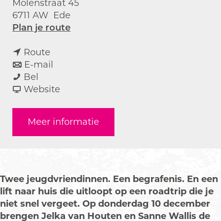
Molenstraat 45
6711 AW
Ede
n
Plan je route
a
n
a
Route
a
n
r
E-mail
L
a
a
L
Bel
i
r
a
v
i
Website
f
L
r
a
f
t
i
L
n
t
Meer informatie
f
i
L
t
f
i
t
f
t
Twee jeugdvriendinnen. Een begrafenis. En een
lift naar huis die uitloopt op een roadtrip die je
niet snel vergeet. Op donderdag 10 december
brengen Jelka van Houten en Sanne Wallis de