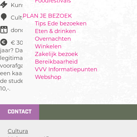
Foodfestivals
Kunst & Cultuur
PLAN JE BEZOEK
Cultura
Tips Ede bezoeken
donderdag 10 december
Eten & drinken
Overnachten
€ 30,00 Ben je onder de 25
Winkelen
jaar? Dan kun je op vertoon van je
Zakelijk bezoek
legitimatie in de week
Bereikbaarheid
voorafgaand aan de voorstelling
VVV Informatiepunten
een kaartje kopen voor
Webshop
de studenten/jongerenprijs van €
10,-.
CONTACT
Cultura