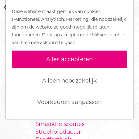
Z
Handboek voor Helden
Deze website maakt gebruik van cookies
o
M
G
(Functioneel, Analytisch, Marketing) die noodzakelijk
e
e
DORPEN
a
zijn om de website zo goed mogelijk te laten
k
n
Bennekom
n
functioneren. Door op accepteren te klikken, geef je
e
u
De Klomp
a
aan hiermee akkoord te gaan.
n
Deelen
a
Ede
r
Alles accepteren
Ederveen
d
Harskamp
e
Hoenderloo
h
Alleen noodzakelijk
Lunteren
o
Otterlo
m
Wekerom
e
Voorkeuren aanpassen
p
FOOD
a
Smaakfietsroutes
g
Streekproducten
e