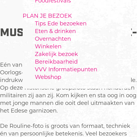
Foodfestivals
PLAN JE BEZOEK
Tips Ede bezoeken
MUSEUMPAREL: ROULINE-
Eten & drinken
Overnachten
FOTO
Winkelen
Zakelijk bezoek
Bereikbaarheid
Eén van de absolute publiekstrekkers van het
VVV Informatiepunten
Oorlogs-en Garnizoensmuseum Ede is de
Webshop
indrukwekkende Rouline-foto van garnizoen Ede.
Op deze historische groepsfoto staan honderden
militairen zij aan zij. Kom kijken en sta oog in oog
met jonge mannen die ooit deel uitmaakten van
het Edese garnizoen.
De Rouline-foto is groots van formaat, techniek
én van persoonlijke betekenis. Veel bezoekers