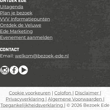
ONTDEK EDE
Uitagenda
Plan je bezoek
VVV Informatiepunten
Ontdek de Veluwe
Ede Marketing
Evenement aanmelden
CONTACT
Email:
welkom@bezoek-ede.nl
I
F
Y
n
a
o
s
c
u
t
e
T
Cookie voorkeuren
|
Colofon
|
Disclaimer
|
a
b
u
Privacyverklaring
|
Algemene Voorwaarden
|
g
o
b
Toegankelijkheidsverklaring
| © 2026 Bezoek Ede
r
o
e