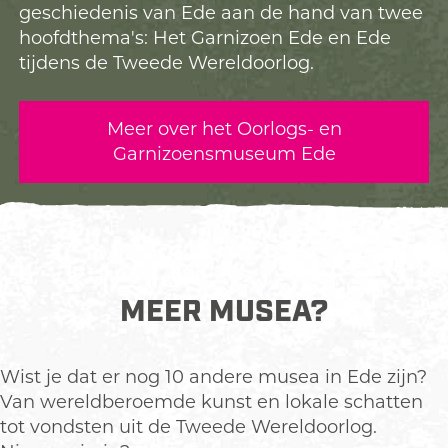
geschiedenis van Ede aan de hand van twee
hoofdthema's: Het Garnizoen Ede en Ede
tijdens de Tweede Wereldoorlog.
Meer over het Oorlogs- en
Garnizoensmuseum Ede
MEER MUSEA?
Wist je dat er nog 10 andere musea in Ede zijn?
Van wereldberoemde kunst en lokale schatten
tot vondsten uit de Tweede Wereldoorlog.