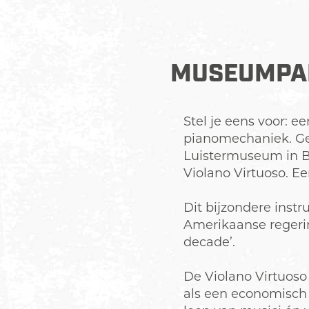
MUSEUMPAR
Stel je eens voor: ee
pianomechaniek. Ge
Luistermuseum in B
Violano Virtuoso. E
Dit bijzondere instr
Amerikaanse regering
decade’.
De Violano Virtuos
als een economisch 