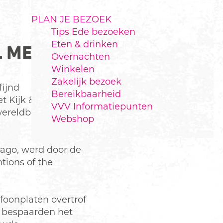
PLAN JE BEZOEK
Tips Ede bezoeken
Eten & drinken
 MET PIANO
Overnachten
Winkelen
Zakelijk bezoek
fijnd
Bereikbaarheid
t Kijk &
VVV Informatiepunten
 wereldberoemde
Webshop
cago, werd door de
tions of the
oonplaten overtrof
s bespaarden het