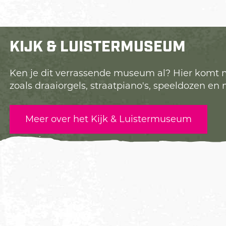
KIJK & LUISTERMUSEUM
Ken je dit verrassende museum al? Hier komt m
zoals draaiorgels, straatpiano's, speeldozen e
Meer over het Kijk & Luistermuseum