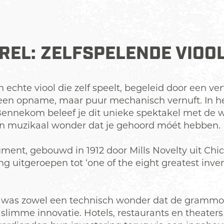
EL: ZELFSPELENDE VIOOL
n echte viool die zelf speelt, begeleid door een ver
en opname, maar puur mechanisch vernuft. In he
ennekom beleef je dit unieke spektakel met de
en muzikaal wonder dat je gehoord móét hebben.
ument, gebouwd in 1912 door Mills Novelty uit Chi
 uitgeroepen tot ‘one of the eight greatest inven
o was zowel een technisch wonder dat de grammof
slimme innovatie. Hotels, restaurants en theater