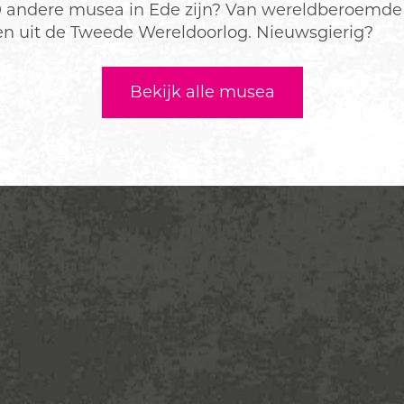
10 andere musea in Ede zijn? Van wereldberoemde 
en uit de Tweede Wereldoorlog. Nieuwsgierig?
Bekijk alle musea