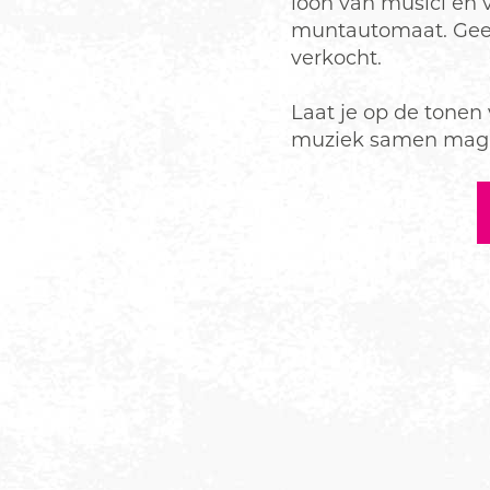
loon van musici én 
muntautomaat. Geen
verkocht.
Laat je op de tonen
muziek samen magi