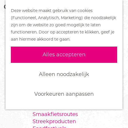
Z
Handboek voor Helden
Deze website maakt gebruik van cookies
o
M
G
(Functioneel, Analytisch, Marketing) die noodzakelijk
e
e
DORPEN
a
zijn om de website zo goed mogelijk te laten
k
n
Bennekom
n
functioneren. Door op accepteren te klikken, geef je
e
u
De Klomp
a
aan hiermee akkoord te gaan.
n
Deelen
a
Ede
r
Alles accepteren
Ederveen
d
Harskamp
e
Hoenderloo
h
Alleen noodzakelijk
Lunteren
o
Otterlo
m
Wekerom
e
Voorkeuren aanpassen
p
FOOD
a
Smaakfietsroutes
g
Streekproducten
e