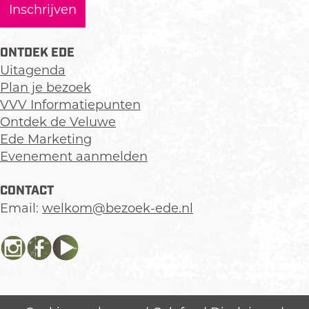
ONTDEK EDE
Uitagenda
Plan je bezoek
VVV Informatiepunten
Ontdek de Veluwe
Ede Marketing
Evenement aanmelden
CONTACT
Email:
welkom@bezoek-ede.nl
I
F
Y
n
a
o
s
c
u
t
e
T