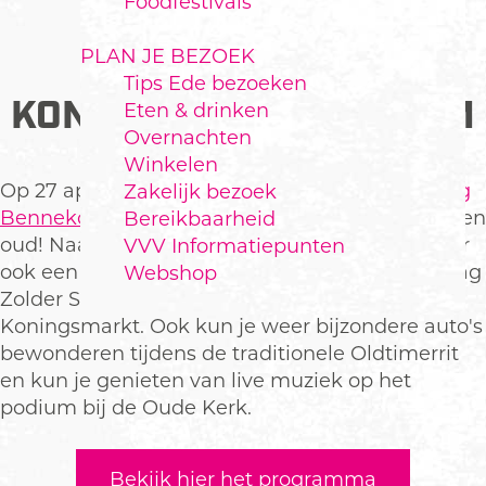
Foodfestivals
PLAN JE BEZOEK
Tips Ede bezoeken
KONINGSDAG BENNEKOM
Eten & drinken
Overnachten
Winkelen
Op 27 april organiseert de
Stichting Koningsdag
Zakelijk bezoek
Bennekom
weer genoeg activiteiten voor jong en
Bereikbaarheid
oud! Naast de kleedjesmarkt voor kinderen is er
VVV Informatiepunten
ook een markt voor volwassenen: de Koningsdag
Webshop
Zolder Sale, als onderdeel van de traditionele
Koningsmarkt. Ook kun je weer bijzondere auto's
bewonderen tijdens de traditionele Oldtimerrit
en kun je genieten van live muziek op het
podium bij de Oude Kerk.
Bekijk hier het programma