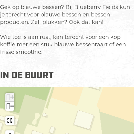
e
e
u
l
e
Gek op blauwe bessen? Bij Blueberry Fields kun
r
b
e
u
r
je terecht voor blauwe bessen en bessen-
r
e
b
e
r
producten. Zelf plukken? Ook dat kan!
y
r
e
b
y
F
r
r
e
F
Wie toe is aan rust, kan terecht voor een kop
i
y
r
r
i
koffie met een stuk blauwe bessentaart of een
e
F
y
r
e
frisse smoothie.
l
i
F
y
l
d
e
i
F
d
IN DE BUURT
s
l
e
i
s
O
d
l
e
O
t
s
d
l
t
+
t
O
s
d
t
e
t
O
s
e
−
r
t
t
O
r
l
e
t
t
l
o
r
e
t
o