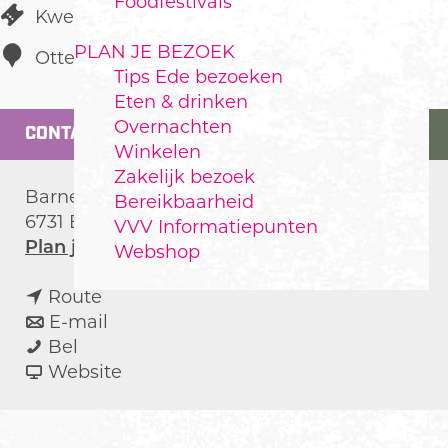
Foodfestivals
Kwekerij
PLAN JE BEZOEK
Otterlo
Tips Ede bezoeken
Eten & drinken
Overnachten
CONTACT
Winkelen
Zakelijk bezoek
Barneveldseweg 14
Bereikbaarheid
6731 EK
Otterlo
VVV Informatiepunten
n
Plan je route
Webshop
a
n
a
Route
a
n
r
E-mail
B
a
a
B
Bel
l
r
a
v
l
Website
u
B
r
a
u
e
l
B
n
e
b
u
l
B
b