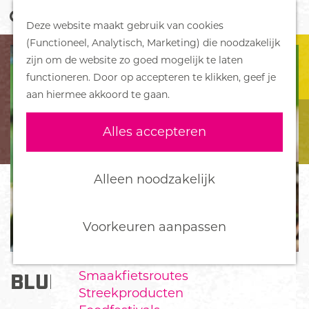
Z
Handboek voor Helden
Deze website maakt gebruik van cookies
o
M
G
(Functioneel, Analytisch, Marketing) die noodzakelijk
e
e
DORPEN
a
zijn om de website zo goed mogelijk te laten
k
n
Bennekom
n
functioneren. Door op accepteren te klikken, geef je
e
u
De Klomp
a
aan hiermee akkoord te gaan.
n
Deelen
a
Ede
r
Alles accepteren
Ederveen
d
Harskamp
e
Hoenderloo
h
Alleen noodzakelijk
Lunteren
o
Otterlo
m
Wekerom
e
Voorkeuren aanpassen
p
FOOD
a
Smaakfietsroutes
BLUEBERRY FIELDS OTTERLO
g
Streekproducten
e