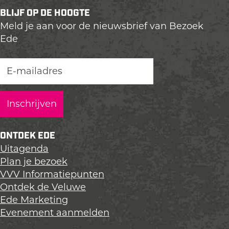
e
e
e
BLIJF OP DE HOOGTE
l
l
l
Meld je aan voor de nieuwsbrief van Bezoek
d
d
d
Ede
e
e
e
z
z
z
e
e
e
p
p
p
a
a
a
g
g
g
i
i
i
n
n
n
ONTDEK EDE
a
a
a
Uitagenda
o
o
o
Plan je bezoek
p
p
p
VVV Informatiepunten
L
F
X
Ontdek de Veluwe
i
a
Ede Marketing
n
c
Evenement aanmelden
k
e