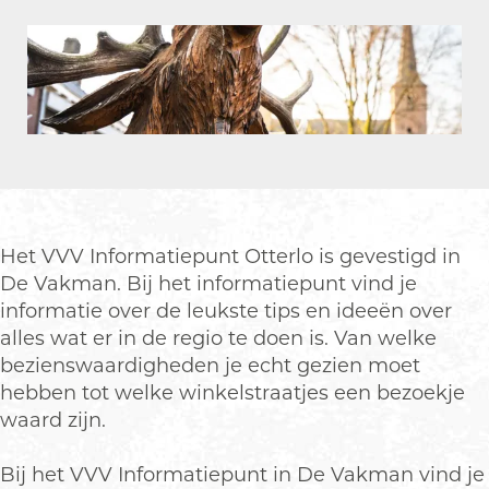
V
I
V
n
I
f
n
o
f
r
o
m
O
r
a
p
m
t
e
a
i
n
t
e
Het VVV Informatiepunt Otterlo is gevestigd in
p
i
p
De Vakman. Bij het informatiepunt vind je
o
e
u
informatie over de leukste tips en ideeën over
p
p
n
alles wat er in de regio te doen is. Van welke
u
u
t
bezienswaardigheden je echt gezien moet
p
n
O
hebben tot welke winkelstraatjes een bezoekje
m
t
t
waard zijn.
e
O
t
t
t
e
Bij het VVV Informatiepunt in De Vakman vind je