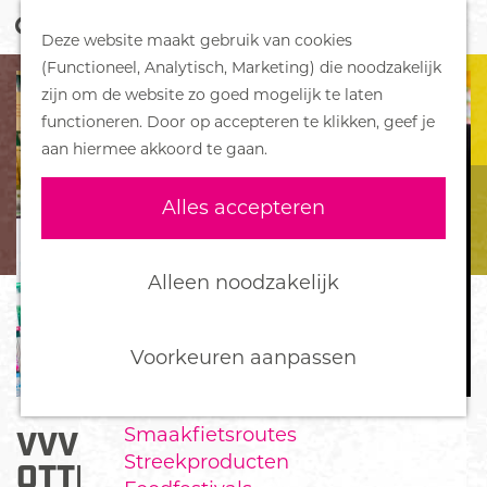
Z
Handboek voor Helden
Deze website maakt gebruik van cookies
o
M
G
(Functioneel, Analytisch, Marketing) die noodzakelijk
e
e
DORPEN
a
zijn om de website zo goed mogelijk te laten
k
n
Bennekom
n
functioneren. Door op accepteren te klikken, geef je
e
u
De Klomp
a
aan hiermee akkoord te gaan.
n
Deelen
a
Ede
r
Alles accepteren
Ederveen
d
Harskamp
e
Hoenderloo
h
Alleen noodzakelijk
Lunteren
o
Otterlo
m
Wekerom
e
Voorkeuren aanpassen
p
FOOD
a
Smaakfietsroutes
VVV INFORMATIEPUNT
g
Streekproducten
e
OTTERLO - DE VAKMAN