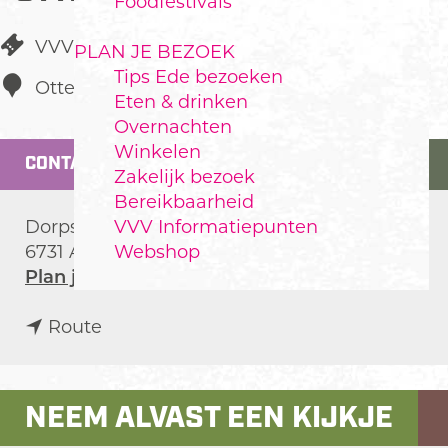
Foodfestivals
VVV informatiepunt
PLAN JE BEZOEK
Tips Ede bezoeken
Otterlo
Eten & drinken
Overnachten
Winkelen
CONTACT
Zakelijk bezoek
Bereikbaarheid
VVV Informatiepunten
Dorpsstraat 9
Webshop
6731 AS
Otterlo
n
Plan je route
a
n
a
Route
a
r
a
V
r
V
NEEM ALVAST EEN KIJKJE
V
V