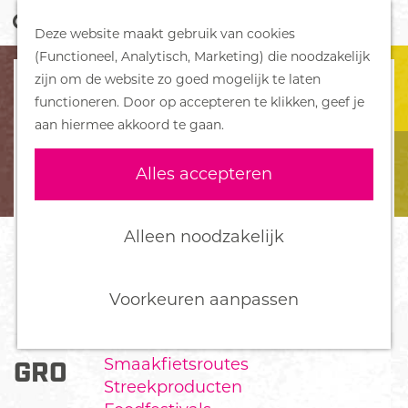
Z
Handboek voor Helden
Deze website maakt gebruik van cookies
o
M
G
(Functioneel, Analytisch, Marketing) die noodzakelijk
e
e
DORPEN
a
zijn om de website zo goed mogelijk te laten
k
n
Bennekom
n
functioneren. Door op accepteren te klikken, geef je
e
u
De Klomp
a
aan hiermee akkoord te gaan.
n
Deelen
a
Ede
r
Alles accepteren
Ederveen
d
Harskamp
e
Hoenderloo
h
Alleen noodzakelijk
Lunteren
o
Otterlo
m
Wekerom
e
Voorkeuren aanpassen
p
FOOD
a
Smaakfietsroutes
GRONDSPOT DE BREAK-INN
g
Streekproducten
e