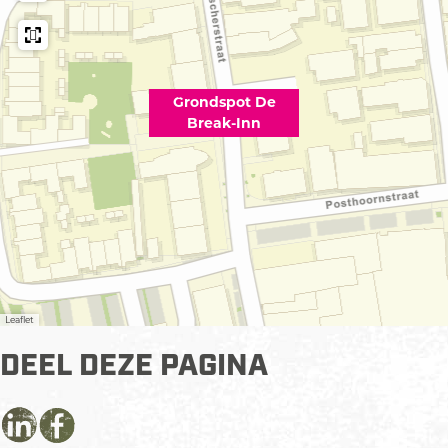
Grondspot De
Break-Inn
Leaflet
DEEL DEZE PAGINA
D
D
D