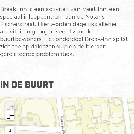
n
s
Break-Inn is een activiteit van Meet-Inn, een
d
p
speciaal inloopcentrum aan de Notaris
s
o
Fischerstraat. Hier worden dagelijks allerlei
p
t
activiteiten georganiseerd voor de
o
D
buurtbewoners. Het onderdeel Break-Inn spitst
t
e
zich toe op daklozenhulp en de hieraan
D
B
gerelateerde problematiek.
e
r
B
e
r
a
e
k
IN DE BUURT
a
-
k
I
-
n
+
I
n
−
n
n