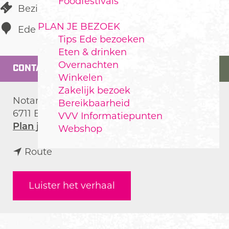
Foodfestivals
Bezienswaardigheid
PLAN JE BEZOEK
Ede
Tips Ede bezoeken
Eten & drinken
Overnachten
CONTACT
Winkelen
Zakelijk bezoek
Notaris Fischerstraat 27
Bereikbaarheid
6711 BB
Ede
VVV Informatiepunten
n
Plan je route
Webshop
a
n
a
Route
a
r
a
G
Luister het verhaal
r
r
G
o
r
n
o
d