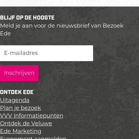
e
e
e
e
e
e
BLIJF OP DE HOOGTE
l
l
l
Meld je aan voor de nieuwsbrief van Bezoek
d
d
d
Ede
e
e
e
z
z
z
e
e
e
p
p
p
a
a
a
g
g
g
i
i
i
n
n
n
ONTDEK EDE
a
a
a
Uitagenda
o
o
o
Plan je bezoek
p
p
p
VVV Informatiepunten
L
F
X
Ontdek de Veluwe
i
a
Ede Marketing
n
c