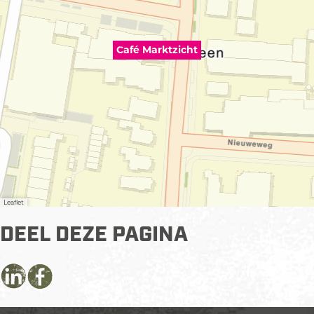
h
t
Café Marktzicht
Leaflet
DEEL DEZE PAGINA
D
D
D
e
e
e