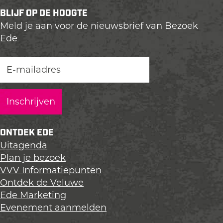
e
e
e
BLIJF OP DE HOOGTE
l
l
l
Meld je aan voor de nieuwsbrief van Bezoek
d
d
d
Ede
e
e
e
z
z
z
e
e
e
p
p
p
a
a
a
g
g
g
i
i
i
n
n
n
ONTDEK EDE
a
a
a
Uitagenda
o
o
o
Plan je bezoek
p
p
p
VVV Informatiepunten
L
F
X
Ontdek de Veluwe
i
a
Ede Marketing
n
c
Evenement aanmelden
k
e