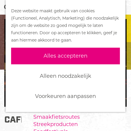
Z
Handboek voor Helden
Deze website maakt gebruik van cookies
o
M
G
(Functioneel, Analytisch, Marketing) die noodzakelijk
e
e
DORPEN
a
zijn om de website zo goed mogelijk te laten
k
n
Bennekom
n
functioneren. Door op accepteren te klikken, geef je
e
u
De Klomp
a
aan hiermee akkoord te gaan.
n
Deelen
a
Ede
r
Alles accepteren
Ederveen
d
Harskamp
e
Hoenderloo
h
Alleen noodzakelijk
Lunteren
o
Otterlo
m
Wekerom
e
Voorkeuren aanpassen
p
FOOD
a
Smaakfietsroutes
CAFÉ MARKTZICHT
g
Streekproducten
e