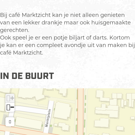
c
a
é
f
a
e
r
M
é
r
Bij café Marktzicht kan je niet alleen genieten
b
k
a
M
k
van een lekker drankje maar ook huisgemaakte
o
t
r
a
t
gerechten.
o
z
k
r
z
Ook speel je er een potje biljart of darts. Kortom
k
i
t
k
i
je kan er een compleet avondje uit van maken bij
C
c
z
t
c
café Marktzicht.
a
h
i
z
h
f
t
c
i
t
é
IN DE BUURT
h
c
M
t
h
a
t
r
+
k
−
t
z
i
c