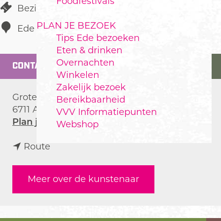
Foodfestivals
Bezienswaardigheid
PLAN JE BEZOEK
Ede
Tips Ede bezoeken
Eten & drinken
Overnachten
CONTACT
Winkelen
Zakelijk bezoek
Grotestraat/Marktstraat
Bereikbaarheid
6711 AP
Ede
VVV Informatiepunten
n
Plan je route
Webshop
a
n
a
Route
a
r
a
S
Meer over de kunstenaar
r
t
S
r
t
e
r
e