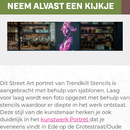
NEEM ALVAST EEN KIJKJE
e
t
e
A
t
r
A
t
r
M
t
e
M
l
e
k
O
l
m
p
k
e
e
m
i
n
Dit Street Art portret van Trendkill Stencils is
e
s
p
aangebracht met behulp van sjablonen. Laag
i
j
o
voor laag wordt een foto opgezet met behulp van
s
e
p
stencils waardoor er diepte in het werk ontstaat.
j
u
Deze stijl van de kunstenaar herken je ook
e
p
duidelijk in het
kunstwerk Portret
dat je
m
eveneens vindt in Ede op de Grotestraat/Oude