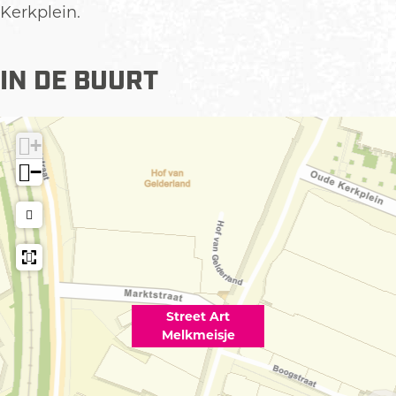
e
Kerkplein.
t
v
e
IN DE BUURT
r
g
r
+
o
−
t
e
a
f
b
e
e
Street Art
l
Melkmeisje
d
i