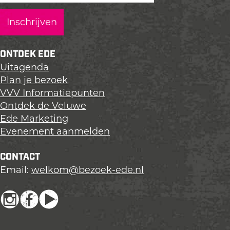
s
a
a
a
j
g
g
g
e
i
i
i
n
n
n
ONTDEK EDE
a
a
a
Uitagenda
o
o
o
Plan je bezoek
p
p
p
VVV Informatiepunten
L
F
X
Ontdek de Veluwe
i
a
Ede Marketing
n
c
Evenement aanmelden
k
e
e
b
CONTACT
d
o
Email:
welkom@bezoek-ede.nl
I
o
n
k
I
F
Y
n
a
o