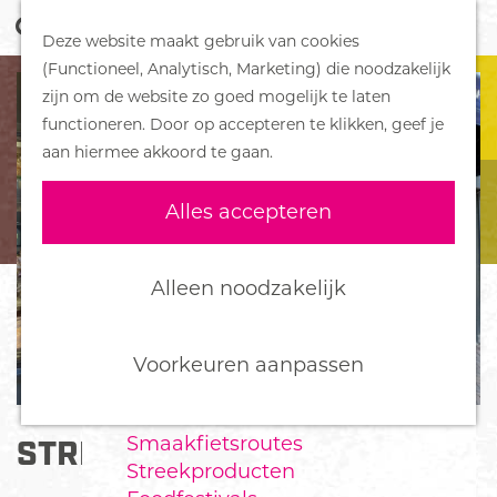
Z
Handboek voor Helden
Deze website maakt gebruik van cookies
o
M
G
(Functioneel, Analytisch, Marketing) die noodzakelijk
e
e
DORPEN
a
zijn om de website zo goed mogelijk te laten
k
n
Bennekom
n
functioneren. Door op accepteren te klikken, geef je
e
u
De Klomp
a
aan hiermee akkoord te gaan.
n
Deelen
a
Ede
r
Alles accepteren
Ederveen
d
Harskamp
e
Hoenderloo
h
Alleen noodzakelijk
Lunteren
o
Otterlo
m
Wekerom
e
Voorkeuren aanpassen
p
FOOD
a
Smaakfietsroutes
STREET ART MELKMEISJE
g
Streekproducten
e