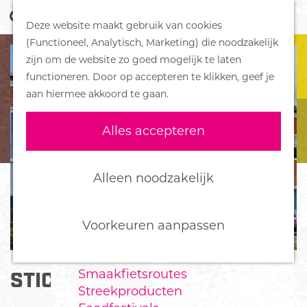
Z
Handboek voor Helden
Deze website maakt gebruik van cookies
o
M
G
(Functioneel, Analytisch, Marketing) die noodzakelijk
e
e
DORPEN
a
zijn om de website zo goed mogelijk te laten
k
n
Bennekom
n
functioneren. Door op accepteren te klikken, geef je
e
u
De Klomp
a
aan hiermee akkoord te gaan.
n
Deelen
a
Ede
r
Alles accepteren
Ederveen
d
Harskamp
e
Hoenderloo
h
Alleen noodzakelijk
Lunteren
o
Otterlo
m
Wekerom
e
Voorkeuren aanpassen
p
FOOD
a
Smaakfietsroutes
STICHTING HET KERNHUIS
g
Streekproducten
e