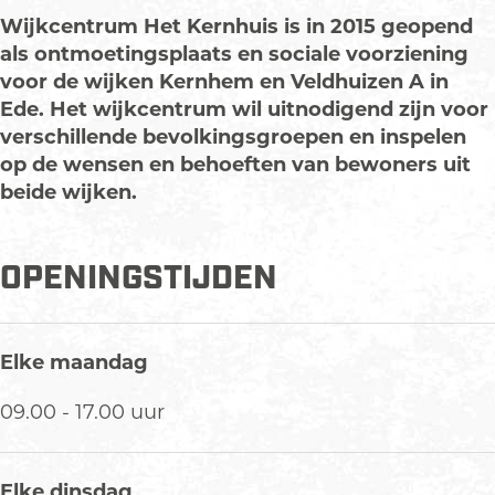
t
c
i
t
t
Wijkcentrum Het Kernhuis is in 2015 geopend
i
h
c
i
i
als ontmoetingsplaats en sociale voorziening
n
t
h
c
n
voor de wijken Kernhem en Veldhuizen A in
g
i
t
h
g
Ede. Het wijkcentrum wil uitnodigend zijn voor
H
n
i
t
H
verschillende bevolkingsgroepen en inspelen
e
g
n
i
e
op de wensen en behoeften van bewoners uit
t
H
g
n
t
beide wijken.
K
e
H
g
K
e
t
e
H
e
OPENINGSTIJDEN
r
K
t
e
r
n
e
K
t
n
h
r
e
K
h
u
n
r
e
u
Elke maandag
i
h
n
r
i
09.00 - 17.00 uur
s
u
h
n
s
i
u
h
s
i
u
Elke dinsdag