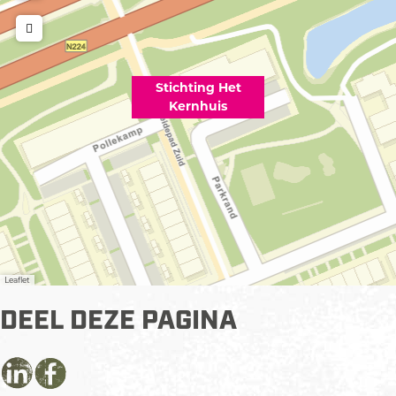
Stichting Het
Kernhuis
Leaflet
DEEL DEZE PAGINA
D
D
D