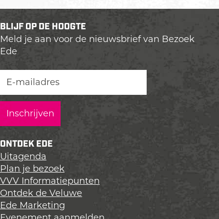
e
e
e
e
e
e
BLIJF OP DE HOOGTE
l
l
l
Meld je aan voor de nieuwsbrief van Bezoek
d
d
d
Ede
e
e
e
z
z
z
e
e
e
p
p
p
a
a
a
g
g
g
i
i
i
n
n
n
ONTDEK EDE
a
a
a
Uitagenda
o
o
o
Plan je bezoek
p
p
p
VVV Informatiepunten
L
F
X
Ontdek de Veluwe
i
a
Ede Marketing
n
c
Evenement aanmelden