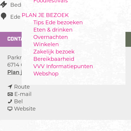
Foodfestivals
Bedrijf te bezoeken
PLAN JE BEZOEK
Ede
Tips Ede bezoeken
Eten & drinken
Overnachten
CONTACT
Winkelen
Zakelijk bezoek
Parkrand 60
Bereikbaarheid
6714 GN
Ede
VVV Informatiepunten
n
Plan je route
Webshop
a
n
a
Route
a
n
r
E-mail
S
a
a
S
Bel
t
r
a
v
t
Website
i
S
r
a
i
c
t
S
n
c
h
i
t
S
h