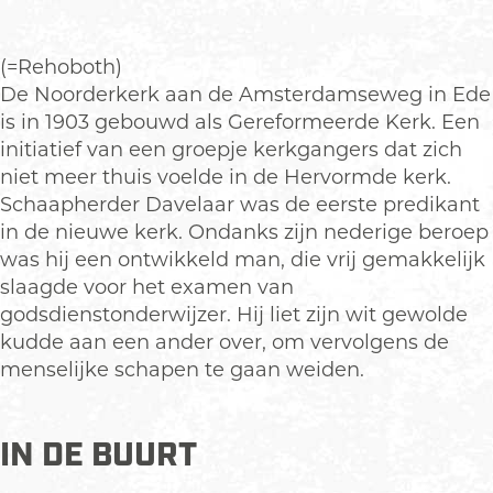
r
n
o
d
n
s
(=Rehoboth)
d
p
De Noorderkerk aan de Amsterdamseweg in Ede
s
o
is in 1903 gebouwd als Gereformeerde Kerk. Een
p
t
initiatief van een groepje kerkgangers dat zich
o
D
niet meer thuis voelde in de Hervormde kerk.
t
e
Schaapherder Davelaar was de eerste predikant
D
h
in de nieuwe kerk. Ondanks zijn nederige beroep
e
e
was hij een ontwikkeld man, die vrij gemakkelijk
h
e
slaagde voor het examen van
e
r
godsdienstonderwijzer. Hij liet zijn wit gewolde
e
e
kudde aan een ander over, om vervolgens de
r
h
menselijke schapen te gaan weiden.
e
e
h
e
e
f
IN DE BUURT
e
t