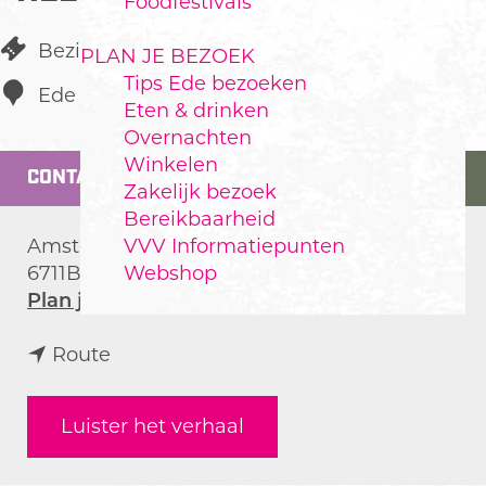
Foodfestivals
Bezienswaardigheid
PLAN JE BEZOEK
Tips Ede bezoeken
Ede
Eten & drinken
Overnachten
Winkelen
CONTACT
Zakelijk bezoek
Bereikbaarheid
VVV Informatiepunten
Amsterdamseweg 9
Webshop
6711BE
Ede
n
Plan je route
a
n
a
Route
a
r
a
G
Luister het verhaal
r
r
G
o