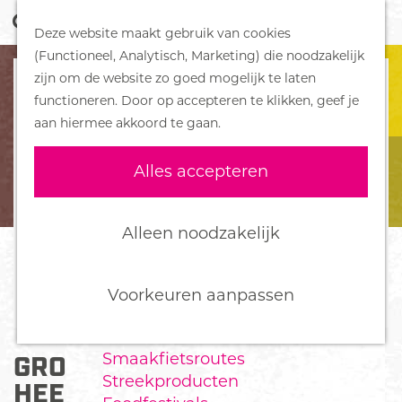
Z
Handboek voor Helden
Deze website maakt gebruik van cookies
o
M
G
(Functioneel, Analytisch, Marketing) die noodzakelijk
e
e
DORPEN
a
zijn om de website zo goed mogelijk te laten
k
n
Bennekom
n
functioneren. Door op accepteren te klikken, geef je
e
u
De Klomp
a
aan hiermee akkoord te gaan.
n
Deelen
a
Ede
r
Alles accepteren
Ederveen
d
Harskamp
e
Hoenderloo
h
Alleen noodzakelijk
Lunteren
o
Otterlo
m
Wekerom
e
Voorkeuren aanpassen
p
FOOD
a
Smaakfietsroutes
GRONDSPOT DE HEERE
g
Streekproducten
e
HEEFT RUIMTE GEMAAKT