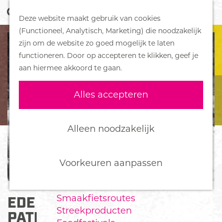
Z
Handboek voor Helden
Deze website maakt gebruik van cookies
o
M
G
(Functioneel, Analytisch, Marketing) die noodzakelijk
e
e
DORPEN
a
zijn om de website zo goed mogelijk te laten
k
n
Bennekom
n
functioneren. Door op accepteren te klikken, geef je
e
u
De Klomp
a
aan hiermee akkoord te gaan.
n
Deelen
a
Ede
r
Alles accepteren
Ederveen
d
Harskamp
e
Hoenderloo
h
Alleen noodzakelijk
Lunteren
o
Otterlo
m
Wekerom
e
Voorkeuren aanpassen
p
FOOD
a
Smaakfietsroutes
EDE - THE INCREDIBLE
g
Streekproducten
e
PATROL