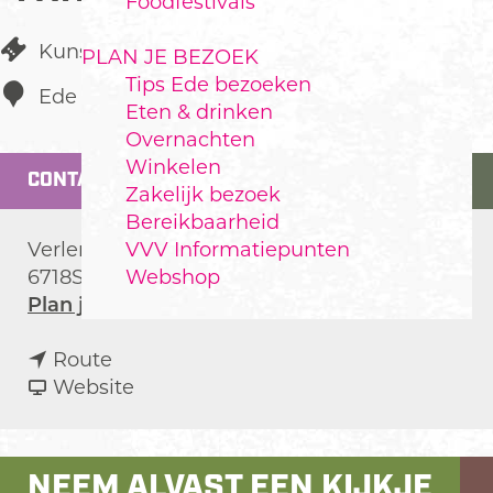
Foodfestivals
Kunst en Cultuur
PLAN JE BEZOEK
Tips Ede bezoeken
Ede
Eten & drinken
Overnachten
Winkelen
CONTACT
Zakelijk bezoek
Bereikbaarheid
VVV Informatiepunten
Verlengde Arnhemseweg 107
Webshop
6718SM
Ede
n
Plan je route
a
n
a
Route
a
v
r
Website
a
a
E
r
n
d
E
E
e
NEEM ALVAST EEN KIJKJE