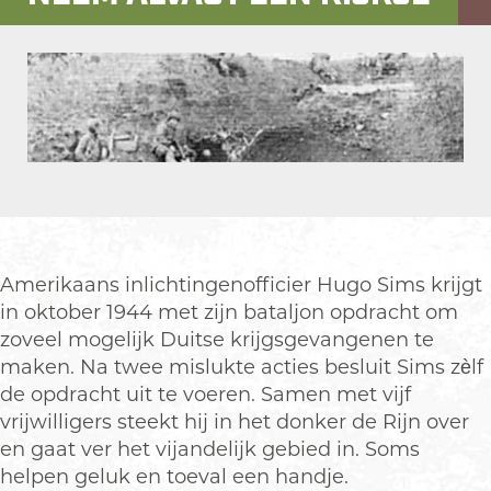
d
d
-
e
e
T
-
-
h
T
T
e
h
h
i
e
e
n
i
i
c
O
n
n
r
p
c
c
e
e
r
r
d
n
e
e
i
Amerikaans inlichtingenofficier Hugo Sims krijgt
p
d
d
b
in oktober 1944 met zijn bataljon opdracht om
o
i
i
l
zoveel mogelijk Duitse krijgsgevangenen te
p
b
b
e
maken. Na twee mislukte acties besluit Sims zèlf
u
l
l
p
de opdracht uit te voeren. Samen met vijf
p
e
e
a
vrijwilligers steekt hij in het donker de Rijn over
m
p
p
t
en gaat ver het vijandelijk gebied in. Soms
e
a
a
r
helpen geluk en toeval een handje.