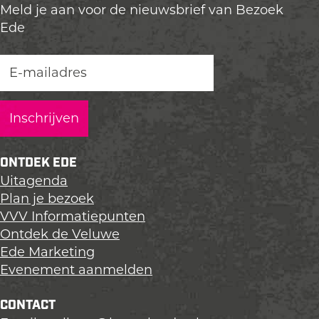
p
Meld je aan voor de nieuwsbrief van Bezoek
d
d
d
a
Ede
e
e
e
t
z
z
z
r
e
e
e
o
p
p
p
l
a
a
a
g
g
g
i
i
i
n
n
n
ONTDEK EDE
a
a
a
Uitagenda
o
o
o
Plan je bezoek
p
p
p
VVV Informatiepunten
L
F
X
Ontdek de Veluwe
i
a
Ede Marketing
n
c
Evenement aanmelden
k
e
e
b
CONTACT
d
o