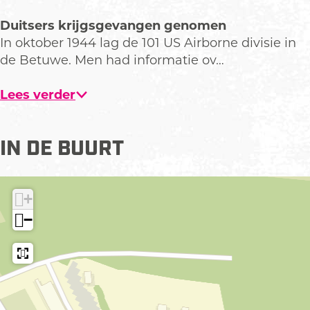
t
t
t
o
v
r
r
l
Duitsers krijgsgevangen genomen
e
o
o
In oktober 1944 lag de 101 US Airborne divisie in
r
l
l
de Betuwe. Men had informatie ov…
g
r
Lees verder
o
t
e
IN DE BUURT
a
f
b
+
e
−
e
l
d
i
n