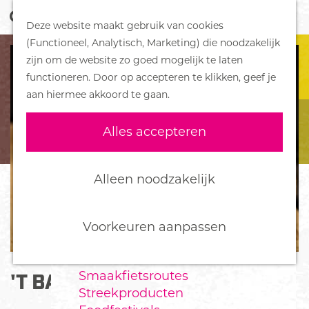
Z
Handboek voor Helden
Deze website maakt gebruik van cookies
o
M
G
(Functioneel, Analytisch, Marketing) die noodzakelijk
e
e
DORPEN
a
zijn om de website zo goed mogelijk te laten
k
n
Bennekom
n
functioneren. Door op accepteren te klikken, geef je
e
u
De Klomp
a
aan hiermee akkoord te gaan.
n
Deelen
a
Ede
r
Alles accepteren
Ederveen
d
Harskamp
e
Hoenderloo
h
Alleen noodzakelijk
Lunteren
o
Otterlo
m
Wekerom
e
Voorkeuren aanpassen
p
FOOD
a
Smaakfietsroutes
'T BAKHUUS PARKWEIDE
g
Streekproducten
e