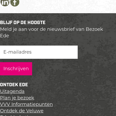
D
D
D
e
e
e
e
e
e
BLIJF OP DE HOOGTE
l
l
l
Meld je aan voor de nieuwsbrief van Bezoek
d
d
d
Ede
e
e
e
z
z
z
e
e
e
p
p
p
a
a
a
g
g
g
i
i
i
n
n
n
ONTDEK EDE
a
a
a
Uitagenda
o
o
o
Plan je bezoek
p
p
p
VVV Informatiepunten
L
F
X
Ontdek de Veluwe
i
a