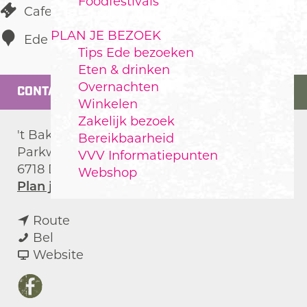
Foodfestivals
Cafetaria
PLAN JE BEZOEK
Ede
Tips Ede bezoeken
Eten & drinken
Overnachten
CONTACT
Winkelen
Zakelijk bezoek
't Bakhuus Parkweide
Bereikbaarheid
Parkweide 26
VVV Informatiepunten
6718 DJ
Ede
Webshop
n
Plan je route
a
n
a
Route
'
a
r
Bel
t
a
v
'
Website
B
r
a
t
a
'
n
B
F
k
t
'
a