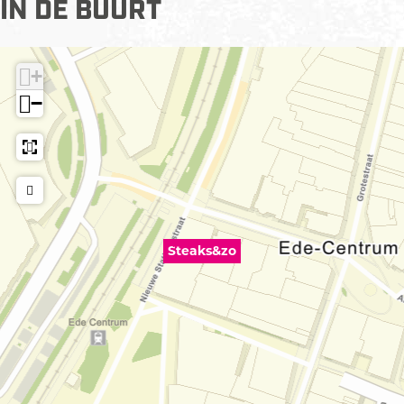
IN DE BUURT
+
−
Steaks&zo