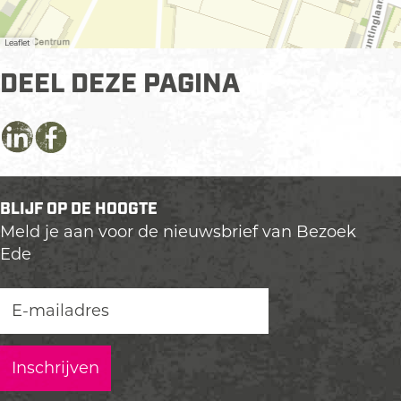
Leaflet
DEEL DEZE PAGINA
D
D
D
e
e
e
e
e
e
BLIJF OP DE HOOGTE
l
l
l
Meld je aan voor de nieuwsbrief van Bezoek
d
d
d
Ede
e
e
e
z
z
z
e
e
e
p
p
p
a
a
a
g
g
g
i
i
i