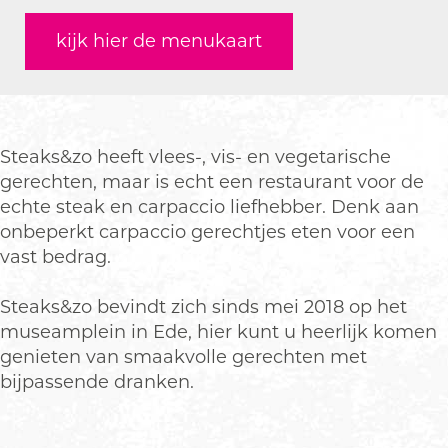
a
s
a
e
t
s
c
kijk hier de menukaart
&
k
a
e
&
e
z
s
k
a
z
b
o
&
s
k
o
o
z
&
s
o
o
z
&
k
Steaks&zo heeft vlees-, vis- en vegetarische
o
z
S
gerechten, maar is echt een restaurant voor de
o
t
echte steak en carpaccio liefhebber. Denk aan
e
onbeperkt carpaccio gerechtjes eten voor een
a
vast bedrag.
k
s
Steaks&zo bevindt zich sinds mei 2018 op het
&
museamplein in Ede, hier kunt u heerlijk komen
z
genieten van smaakvolle gerechten met
o
bijpassende dranken.