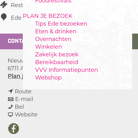
Foodfestivals
Restaurant
PLAN JE BEZOEK
Ede
Tips Ede bezoeken
Eten & drinken
Overnachten
CONTACT
Winkelen
Zakelijk bezoek
Nieuwe Stationsstraat 9
Bereikbaarheid
6711 AG
Ede
VVV Informatiepunten
n
Plan je route
Webshop
a
n
a
Route
a
n
r
E-mail
S
a
a
S
Bel
t
r
a
v
t
Website
e
S
r
a
e
a
t
S
n
a
F
k
e
t
S
k