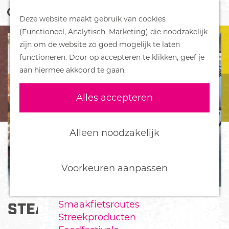
Z
Handboek voor Helden
Deze website maakt gebruik van cookies
o
M
G
(Functioneel, Analytisch, Marketing) die noodzakelijk
e
e
DORPEN
a
zijn om de website zo goed mogelijk te laten
k
n
Bennekom
n
functioneren. Door op accepteren te klikken, geef je
e
u
De Klomp
a
aan hiermee akkoord te gaan.
n
Deelen
a
Ede
r
Alles accepteren
Ederveen
d
Harskamp
e
Hoenderloo
h
Alleen noodzakelijk
Lunteren
o
Otterlo
m
Wekerom
e
Voorkeuren aanpassen
p
FOOD
a
Smaakfietsroutes
STEAKS&ZO
g
Streekproducten
e