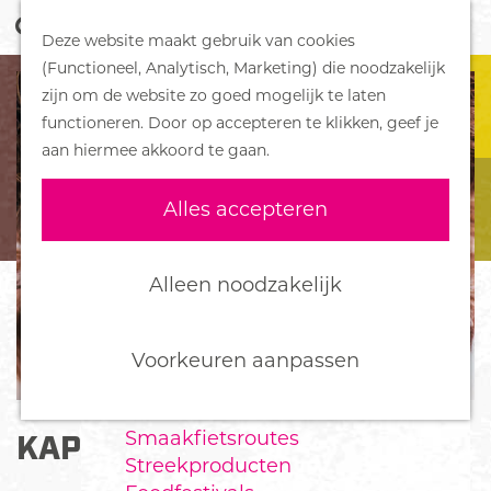
Z
Handboek voor Helden
Deze website maakt gebruik van cookies
o
M
G
(Functioneel, Analytisch, Marketing) die noodzakelijk
e
e
DORPEN
a
zijn om de website zo goed mogelijk te laten
k
n
Bennekom
n
functioneren. Door op accepteren te klikken, geef je
e
u
De Klomp
a
aan hiermee akkoord te gaan.
n
Deelen
a
Ede
r
Alles accepteren
Ederveen
d
Harskamp
e
Hoenderloo
h
Alleen noodzakelijk
Lunteren
o
Otterlo
m
Wekerom
e
Voorkeuren aanpassen
p
FOOD
a
Smaakfietsroutes
KAPSALON RITA
g
Streekproducten
e