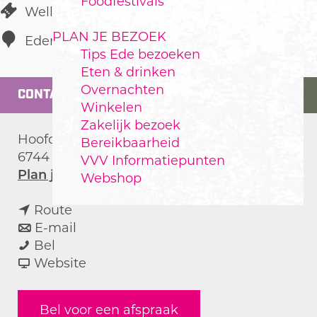
Foodfestivals
Wellness
PLAN JE BEZOEK
Ederveen
Tips Ede bezoeken
Eten & drinken
Overnachten
CONTACT
Winkelen
Zakelijk bezoek
Hoofdweg 101
Bereikbaarheid
6744 WH
Ederveen
VVV Informatiepunten
n
Plan je route
Webshop
a
n
a
Route
a
n
r
E-mail
K
a
a
K
Bel
a
r
a
v
a
Website
p
K
r
a
p
s
a
K
n
s
Bel voor een afspraak
a
p
a
K
a