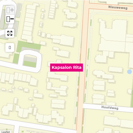
+
−
Kapsalon Rita
Leaflet