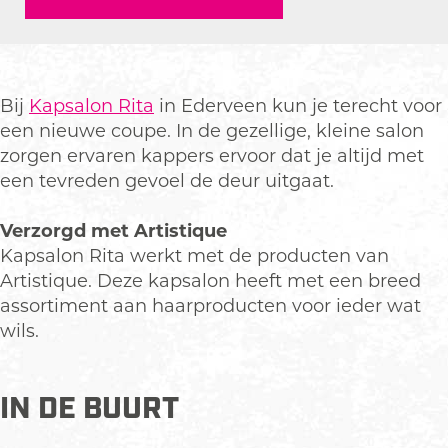
l
s
p
a
l
o
a
s
p
o
n
l
a
s
n
R
o
l
a
R
Bij
Kapsalon Rita
in Ederveen kun je terecht voor
i
n
o
l
i
een nieuwe coupe. In de gezellige, kleine salon
t
R
n
o
t
zorgen ervaren kappers ervoor dat je altijd met
a
i
R
n
a
een tevreden gevoel de deur uitgaat.
t
i
R
a
t
i
Verzorgd met Artistique
a
t
Kapsalon Rita werkt met de producten van
a
Artistique. Deze kapsalon heeft met een breed
assortiment aan haarproducten voor ieder wat
wils.
IN DE BUURT