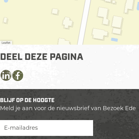
Leaflet
DEEL DEZE PAGINA
D
D
D
e
e
e
e
e
e
BLIJF OP DE HOOGTE
l
l
l
Meld je aan voor de nieuwsbrief van Bezoek Ede
d
d
d
e
e
e
z
z
z
e
e
e