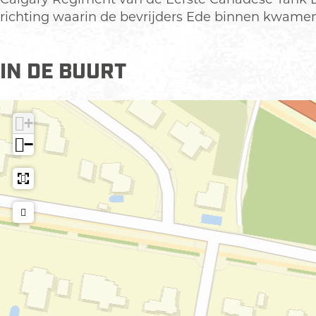
e
m
richting waarin de bevrijders Ede binnen kwamen
r
a
m
n
IN DE BUURT
a
T
n
a
T
n
+
a
k
n
−
k