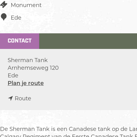
Monument
Ede
CONTACT
Sherman Tank
Arnhemseweg 120
Ede
n
Plan je route
a
n
a
Route
a
r
a
S
r
h
S
e
De Sherman Tank is een Canadese tank op de Lang
h
r
Calgary Regiment van de Eerste Canadese Tank Bri