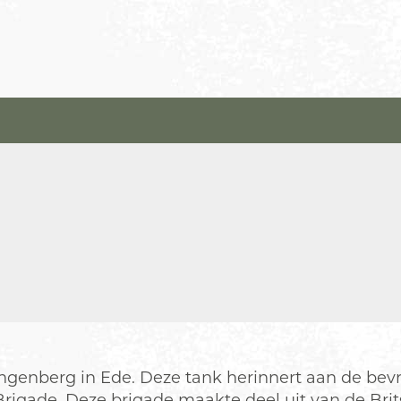
enberg in Ede. Deze tank herinnert aan de bevrij
gade. Deze brigade maakte deel uit van de Britse 