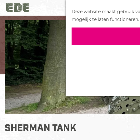
Deze website maakt gebruik van
G
mogelijk te laten functioneren.
a
n
a
a
r
d
e
h
o
m
e
p
a
SHERMAN TANK
g
e