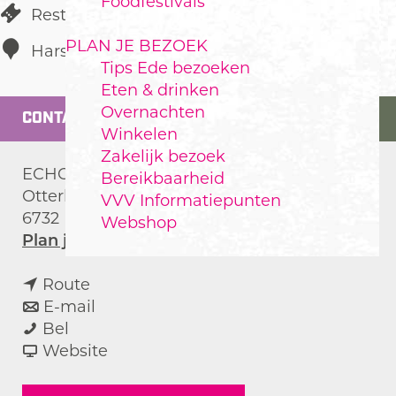
Foodfestivals
Restaurant
PLAN JE BEZOEK
Harskamp
Tips Ede bezoeken
Eten & drinken
Overnachten
CONTACT
Winkelen
Zakelijk bezoek
ECHOS Home
Bereikbaarheid
Otterloseweg 12A
VVV Informatiepunten
6732 BA
Harskamp
Webshop
n
Plan je route
a
n
a
Route
a
n
r
E-mail
E
a
a
E
Bel
c
r
a
v
c
Website
h
E
r
a
h
o
c
E
n
o