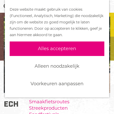
Z
Handboek voor Helden
Deze website maakt gebruik van cookies
o
M
G
(Functioneel, Analytisch, Marketing) die noodzakelijk
e
e
DORPEN
a
zijn om de website zo goed mogelijk te laten
k
n
Bennekom
n
functioneren. Door op accepteren te klikken, geef je
e
u
De Klomp
a
aan hiermee akkoord te gaan.
n
Deelen
a
Ede
r
Alles accepteren
Ederveen
d
Harskamp
e
Hoenderloo
h
Alleen noodzakelijk
Lunteren
o
Otterlo
m
Wekerom
e
Voorkeuren aanpassen
p
FOOD
a
Smaakfietsroutes
ECHOS HOME
g
Streekproducten
e