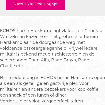
Neem vast een kijkje
s
h
c
E
s
H
o
h
c
H
o
s
o
h
o
m
H
s
o
m
e
o
H
s
e
ECHOS home Harskamp ligt vlak bij de Generaal
m
o
H
Winkelman kazerne en het grote schietterrein
e
m
o
Harskamp aan de doorgaande weg met
e
m
voldoende parkeergelegenheid. Vrijwel iedere
e
militair is bekend met dit schietterrein en de
schietbanen: Baan Alfa, Baan Bravo, Baan
Charlie etc.
Bijna iedere dag is ECHOS home Harskamp open
als een als gezellige en gastvrije plek voor
militairen en andere bezoekers voor kop koffie,
een snack of een lunch of diner.
Verder zijn er volop vergaderfaciliteiten