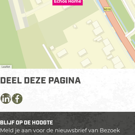
Echos Home
Leaflet
DEEL DEZE PAGINA
D
D
D
e
e
e
e
e
e
BLIJF OP DE HOOGTE
l
l
l
Meld je aan voor de nieuwsbrief van Bezoek
d
d
d