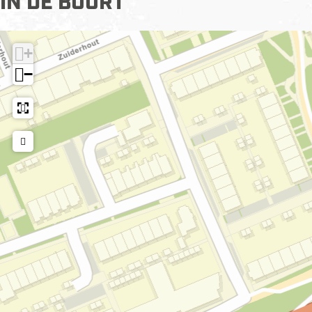
IN DE BUURT
+
−