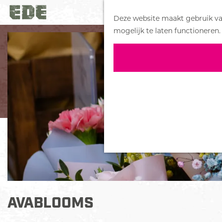
Deze website maakt gebruik van
G
mogelijk te laten functioneren.
a
n
a
a
r
d
e
h
o
m
e
p
a
AVABLOOMS
g
e