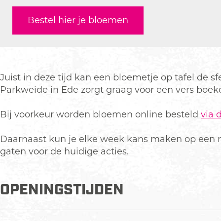
a
o
b
a
v
o
c
Bestel hier je bloemen
o
l
b
a
o
e
m
o
l
b
m
b
s
o
o
l
s
o
m
o
o
o
s
m
o
k
Juist in deze tijd kan een bloemetje op tafel de
s
m
A
Parkweide in Ede zorgt graag voor een vers boek
s
v
a
Bij voorkeur worden bloemen online besteld
via 
b
l
Daarnaast kun je elke week kans maken op een 
o
gaten voor de huidige acties.
o
m
OPENINGSTIJDEN
s