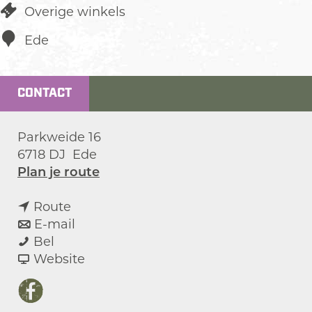
Overige winkels
Ede
CONTACT
Parkweide 16
6718 DJ
Ede
n
Plan je route
a
n
a
Route
a
n
r
E-mail
A
a
a
A
Bel
v
r
a
v
v
Website
a
A
r
a
a
b
v
A
n
b
F
l
a
v
A
l