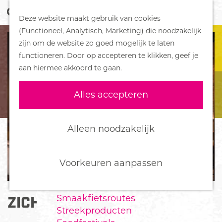
Z
Handboek voor Helden
Deze website maakt gebruik van cookies
o
M
G
(Functioneel, Analytisch, Marketing) die noodzakelijk
e
e
DORPEN
a
zijn om de website zo goed mogelijk te laten
k
n
Bennekom
n
functioneren. Door op accepteren te klikken, geef je
e
u
De Klomp
a
aan hiermee akkoord te gaan.
n
Deelen
a
Ede
r
Alles accepteren
Ederveen
d
Harskamp
e
Hoenderloo
h
Alleen noodzakelijk
Lunteren
o
Otterlo
m
Wekerom
e
Voorkeuren aanpassen
p
FOOD
a
Smaakfietsroutes
ZICHT
g
Streekproducten
e