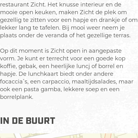
p
restaurant Zicht. Het knusse interieur en de
o
mooie open keuken, maken Zicht de plek om
p
gezellig te zitten voor een hapje en drankje of om
u
lekker lang te tafelen. Bij mooi weer neem je
p
plaats onder de veranda of het gezellige terras.
m
e
Op dit moment is Zicht open in aangepaste
t
vorm. Je kunt er terrecht voor een goede kop
v
koffie, gebak, een heerlijke luncj of borrel en
e
hapje. De lunchkaart biedt onder andere
r
focaccia`s, een carpaccio, maaltijdsalades, maar
g
ook een pasta gamba, lekkere soep en een
r
borrelplank.
o
t
e
IN DE BUURT
a
f