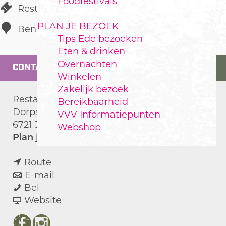
Foodfestivals
Restaurant
PLAN JE BEZOEK
Bennekom
Tips Ede bezoeken
Eten & drinken
Overnachten
CONTACT
Winkelen
Zakelijk bezoek
Restaurant Zicht
Bereikbaarheid
Dorpsstraat 24
VVV Informatiepunten
6721 JK
Bennekom
Webshop
n
Plan je route
a
n
a
Route
a
n
r
E-mail
Z
a
a
Z
Bel
i
r
a
v
i
Website
c
Z
r
a
c
h
i
Z
n
h