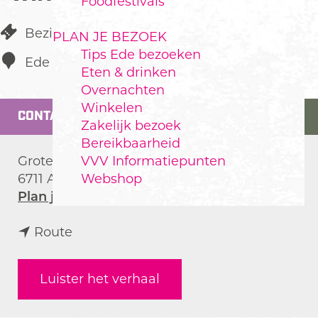
Foodfestivals
Bezienswaardigheid
PLAN JE BEZOEK
Tips Ede bezoeken
Ede
Eten & drinken
Overnachten
Winkelen
CONTACT
Zakelijk bezoek
Bereikbaarheid
VVV Informatiepunten
Grotestraat 155
Webshop
6711 AL
Ede
n
Plan je route
a
n
a
Route
a
r
a
G
Luister het verhaal
r
r
G
o