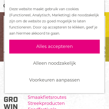
Z
Handboek voor Helden
Deze website maakt gebruik van cookies
o
M
G
(Functioneel, Analytisch, Marketing) die noodzakelijk
e
e
DORPEN
a
zijn om de website zo goed mogelijk te laten
k
n
Bennekom
n
functioneren. Door op accepteren te klikken, geef je
e
u
De Klomp
a
aan hiermee akkoord te gaan.
n
Deelen
a
Ede
r
Alles accepteren
Ederveen
d
Harskamp
e
Hoenderloo
h
Alleen noodzakelijk
Lunteren
o
Otterlo
m
Wekerom
e
Voorkeuren aanpassen
p
FOOD
a
Smaakfietsroutes
GRONDSPOT DE GOEDKOPE
g
Streekproducten
e
WINKEL