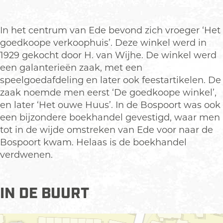
r
n
o
d
n
s
In het centrum van Ede bevond zich vroeger ‘Het
d
p
goedkoope verkoophuis’. Deze winkel werd in
s
o
1929 gekocht door H. van Wijhe. De winkel werd
p
t
een galanterieën zaak, met een
o
D
speelgoedafdeling en later ook feestartikelen. De
t
e
zaak noemde men eerst ‘De goedkoope winkel’,
D
g
en later ‘Het ouwe Huus’. In de Bospoort was ook
e
o
een bijzondere boekhandel gevestigd, waar men
g
e
tot in de wijde omstreken van Ede voor naar de
o
d
Bospoort kwam. Helaas is de boekhandel
e
k
verdwenen.
d
o
k
p
o
e
IN DE BUURT
p
w
e
i