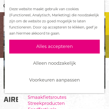
Z
Handboek voor Helden
Deze website maakt gebruik van cookies
o
M
G
(Functioneel, Analytisch, Marketing) die noodzakelijk
e
e
DORPEN
a
zijn om de website zo goed mogelijk te laten
k
n
Bennekom
n
functioneren. Door op accepteren te klikken, geef je
e
u
De Klomp
a
aan hiermee akkoord te gaan.
n
Deelen
a
Ede
r
Alles accepteren
Ederveen
d
Harskamp
e
Hoenderloo
h
Alleen noodzakelijk
Lunteren
o
Otterlo
m
Wekerom
e
Voorkeuren aanpassen
p
FOOD
a
Smaakfietsroutes
AIRBORNE-MONUMENT
g
Streekproducten
e