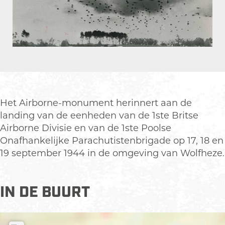
b
r
o
n
r
e
n
-
O
e
m
p
-
o
e
m
n
n
o
u
Het Airborne-monument herinnert aan de
p
n
m
landing van de eenheden van de 1ste Britse
o
u
e
Airborne Divisie en van de 1ste Poolse
p
m
n
Onafhankelijke Parachutistenbrigade op 17, 18 en
u
e
t
19 september 1944 in de omgeving van Wolfheze.
p
n
m
t
e
IN DE BUURT
t
v
e