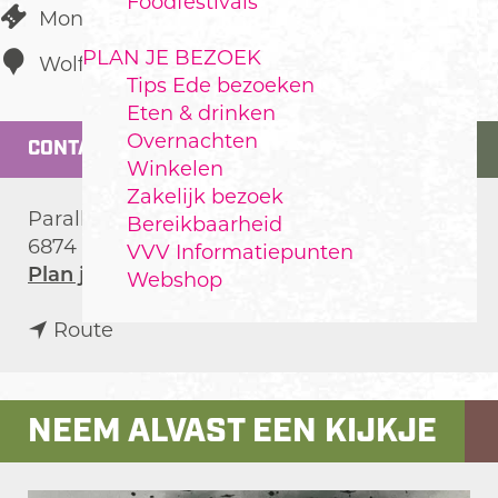
Foodfestivals
Monument
PLAN JE BEZOEK
Wolfheze
Tips Ede bezoeken
Eten & drinken
Overnachten
CONTACT
Winkelen
Zakelijk bezoek
Parallelweg
Bereikbaarheid
6874 BH
Wolfheze
VVV Informatiepunten
n
Plan je route
Webshop
a
n
a
Route
a
r
a
A
r
i
NEEM ALVAST EEN KIJKJE
A
r
i
b
r
o