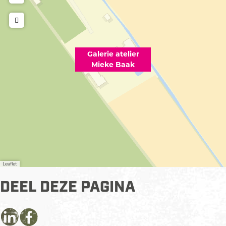
B
B
a
a
a
k
a
a
k
k
Galerie atelier
Mieke Baak
Leaflet
DEEL DEZE PAGINA
D
D
D