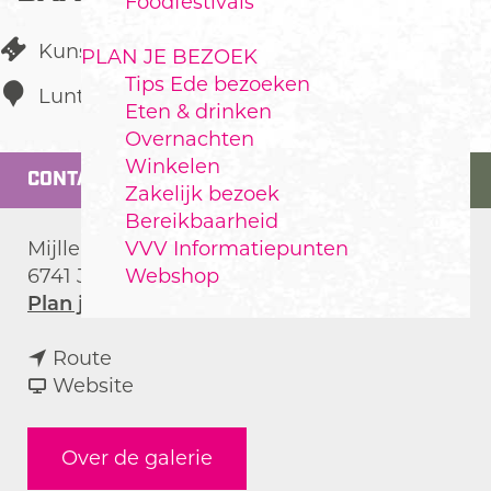
Foodfestivals
Kunst/Antiek
PLAN JE BEZOEK
Tips Ede bezoeken
Lunteren
Eten & drinken
Overnachten
Winkelen
CONTACT
Zakelijk bezoek
Bereikbaarheid
VVV Informatiepunten
Mijllerweg 16
Webshop
6741 JV
Lunteren
n
Plan je route
a
n
a
Route
a
v
r
Website
a
a
G
r
n
a
Over de galerie
G
G
l