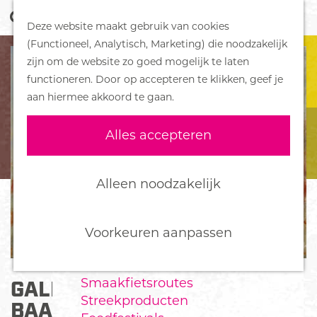
Z
Handboek voor Helden
Deze website maakt gebruik van cookies
o
M
G
(Functioneel, Analytisch, Marketing) die noodzakelijk
e
e
DORPEN
a
zijn om de website zo goed mogelijk te laten
k
n
Bennekom
n
functioneren. Door op accepteren te klikken, geef je
e
u
De Klomp
a
aan hiermee akkoord te gaan.
n
Deelen
a
Ede
r
Alles accepteren
Ederveen
d
Harskamp
e
Hoenderloo
h
Alleen noodzakelijk
Lunteren
o
Otterlo
m
Wekerom
e
Voorkeuren aanpassen
p
FOOD
a
Smaakfietsroutes
GALERIE ATELIER MIEKE
g
Streekproducten
e
BAAK