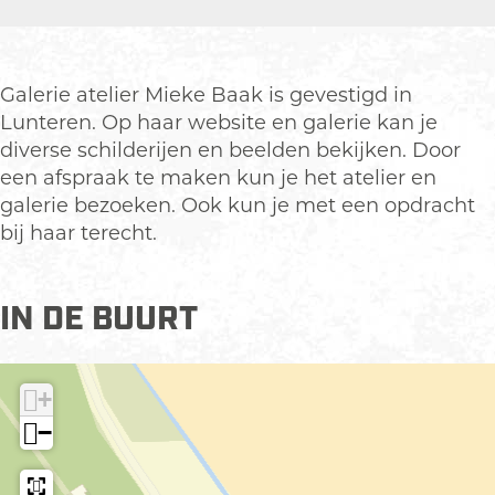
a
a
e
l
l
r
e
e
i
r
r
e
Galerie atelier Mieke Baak is gevestigd in
i
i
a
Lunteren. Op haar website en galerie kan je
e
e
t
diverse schilderijen en beelden bekijken. Door
a
a
e
een afspraak te maken kun je het atelier en
t
t
l
galerie bezoeken. Ook kun je met een opdracht
e
e
i
bij haar terecht.
l
l
e
i
i
r
e
e
M
IN DE BUURT
r
r
i
M
M
e
i
i
k
+
e
e
e
−
k
k
B
e
e
a