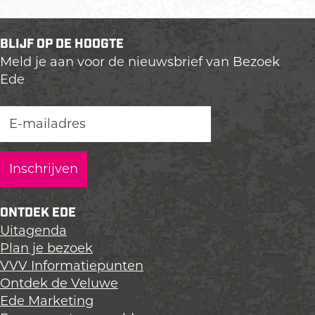
e
e
e
e
e
e
BLIJF OP DE HOOGTE
l
l
l
Meld je aan voor de nieuwsbrief van Bezoek
d
d
d
Ede
e
e
e
z
z
z
e
e
e
p
p
p
a
a
a
g
g
g
i
i
i
n
n
n
ONTDEK EDE
a
a
a
Uitagenda
o
o
o
Plan je bezoek
p
p
p
VVV Informatiepunten
L
F
X
Ontdek de Veluwe
i
a
Ede Marketing
n
c