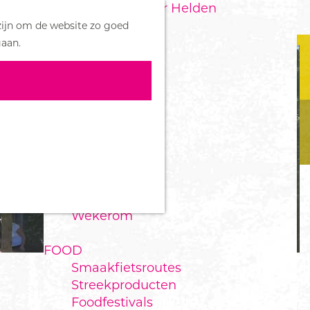
Handboek voor Helden
Z
zijn om de website zo goed
o
M
DORPEN
gaan.
e
e
Bennekom
k
n
De Klomp
e
u
Deelen
n
Ede
Ederveen
Harskamp
Hoenderloo
Lunteren
Otterlo
Wekerom
FOOD
Smaakfietsroutes
Streekproducten
Foodfestivals