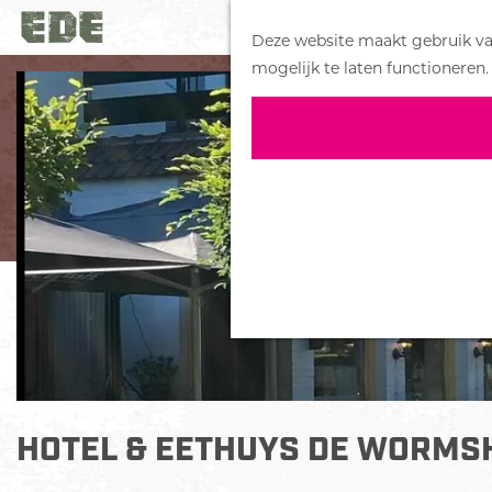
Deze website maakt gebruik van
G
mogelijk te laten functioneren.
a
n
a
a
r
d
e
h
o
m
e
p
a
HOTEL & EETHUYS DE WORMS
g
e