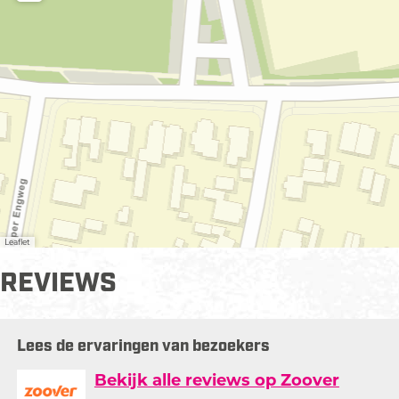
l
d
i
n
g
K
a
m
e
r
H
Leaflet
o
t
REVIEWS
e
l
&
Lees de ervaringen van bezoekers
E
e
Bekijk alle reviews op Zoover