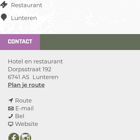
Restaurant
Lunteren
CONTACT
Hotel en restaurant
Dorpsstraat 192
6741 AS
Lunteren
n
Plan je route
a
n
a
Route
a
n
r
E-mail
H
a
a
H
Bel
o
r
a
v
o
Website
t
H
r
a
t
e
o
H
n
e