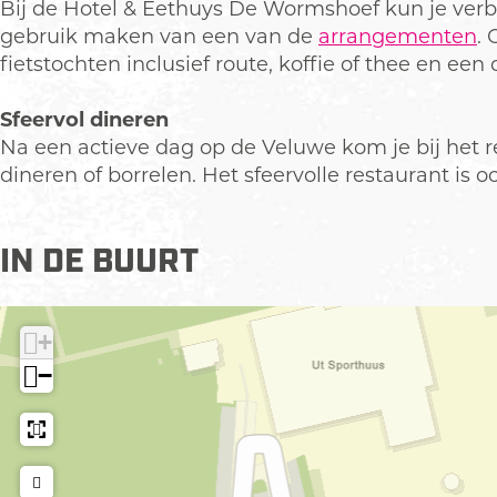
u
o
s
m
r
o
u
h
Bij de Hotel & Eethuys De Wormshoef kun je verbl
p
e
h
s
m
e
y
u
gebruik maken van een van de
arrangementen
.
m
f
o
h
s
f
s
y
fietstochten inclusief route, koffie of thee en een 
e
e
o
h
D
s
t
f
e
o
e
D
Sfeervol dineren
v
f
e
W
e
Na een actieve dag op de Veluwe kom je bij het r
e
f
o
W
dineren of borrelen. Het sfeervolle restaurant is 
r
r
o
g
m
r
r
IN DE BUURT
s
m
o
h
s
t
o
h
e
e
o
+
a
f
e
−
f
f
b
e
e