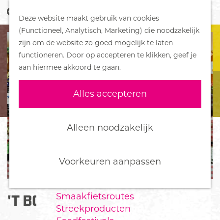
Z
Handboek voor Helden
Deze website maakt gebruik van cookies
o
M
G
(Functioneel, Analytisch, Marketing) die noodzakelijk
e
e
DORPEN
a
zijn om de website zo goed mogelijk te laten
k
n
Bennekom
n
functioneren. Door op accepteren te klikken, geef je
e
u
De Klomp
a
aan hiermee akkoord te gaan.
n
Deelen
a
Ede
r
Alles accepteren
Ederveen
d
Harskamp
e
Hoenderloo
h
Alleen noodzakelijk
Lunteren
o
Otterlo
m
Wekerom
e
Voorkeuren aanpassen
p
FOOD
a
Smaakfietsroutes
'T BOERENWINKELTJE
g
Streekproducten
e