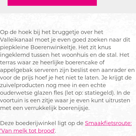
r
o
B
t
r
e
e
o
B
e
n
r
e
o
n
w
e
r
e
w
Op de hoek bij het bruggetje over het
i
n
e
r
i
Valleikanaal moet je even goed zoeken naar dit
n
w
n
e
n
piepkleine Boerenwinkeltje. Het zit knus
k
i
w
n
k
ingeklemd tussen het woonhuis en de stal. Het
e
n
i
w
e
terras waar ze heerlijke boerencake of
l
k
n
i
l
appelgebak serveren zijn beslist een aanrader en
t
e
k
n
t
voor de prijs hoef je het niet te laten. Je krijgt de
j
l
e
k
j
zuivelproducten nog mee in een echte
e
t
l
e
e
ouderwetse glazen fles (let op: statiegeld). In de
j
t
l
voortuin is een zitje waar je even kunt uitrusten
e
j
t
met een verrukkelijk boerenijsje.
e
j
e
Deze boederijwinkel ligt op de
Smaakfietsroute:
'Van melk tot brood'
.