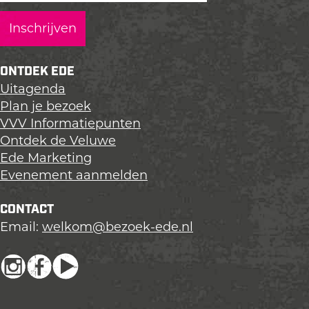
a
a
a
g
g
g
i
i
i
n
n
n
ONTDEK EDE
a
a
a
Uitagenda
o
o
o
Plan je bezoek
p
p
p
VVV Informatiepunten
L
F
X
Ontdek de Veluwe
i
a
Ede Marketing
n
c
Evenement aanmelden
k
e
e
b
CONTACT
d
o
Email:
welkom@bezoek-ede.nl
I
o
n
k
I
F
Y
n
a
o
s
c
u