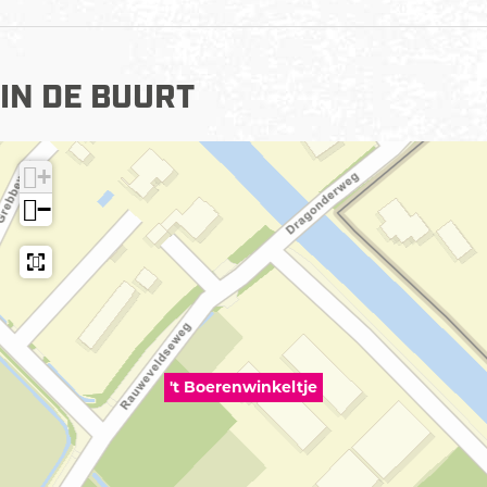
IN DE BUURT
+
−
't Boerenwinkeltje