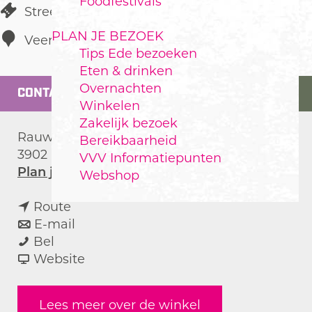
Foodfestivals
Streekproducten
PLAN JE BEZOEK
Veenendaal
Tips Ede bezoeken
Eten & drinken
Overnachten
CONTACT
Winkelen
Zakelijk bezoek
Rauweveldseweg 1
Bereikbaarheid
3902 HC
Veenendaal
VVV Informatiepunten
n
Plan je route
Webshop
a
n
a
Route
a
n
r
E-mail
'
a
a
'
Bel
t
r
a
v
t
Website
B
'
r
a
B
o
t
'
n
o
Lees meer over de winkel
e
B
t
'
e