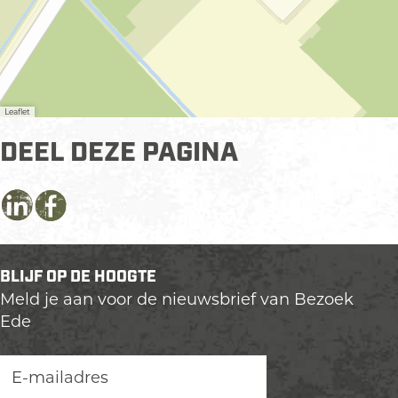
Leaflet
DEEL DEZE PAGINA
D
D
D
e
e
e
e
e
e
BLIJF OP DE HOOGTE
l
l
l
Meld je aan voor de nieuwsbrief van Bezoek
d
d
d
Ede
e
e
e
z
z
z
e
e
e
p
p
p