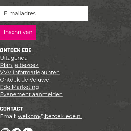
e
e
e
z
z
z
e
e
e
p
p
p
a
a
a
g
g
g
i
i
i
ONTDEK EDE
n
n
n
Uitagenda
a
a
a
Plan je bezoek
o
o
o
VVV Informatiepunten
p
p
p
Ontdek de Veluwe
L
F
X
Ede Marketing
i
a
Evenement aanmelden
n
c
k
e
CONTACT
e
b
Email:
welkom@bezoek-ede.nl
d
o
I
o