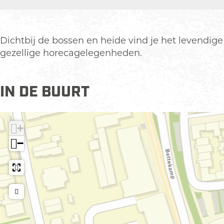
t
e
C
e
t
r
n
e
C
r
u
t
n
e
u
Dichtbij de bossen en heide vind je het levendige
m
r
t
n
m
gezellige horecagelegenheden.
u
r
t
m
u
r
m
u
IN DE BUURT
m
+
−