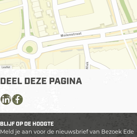
Leaflet
DEEL DEZE PAGINA
D
D
D
e
e
e
e
e
e
BLIJF OP DE HOOGTE
l
l
l
Meld je aan voor de nieuwsbrief van Bezoek Ede
d
d
d