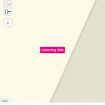
+
−
Catering Ede
Leaflet