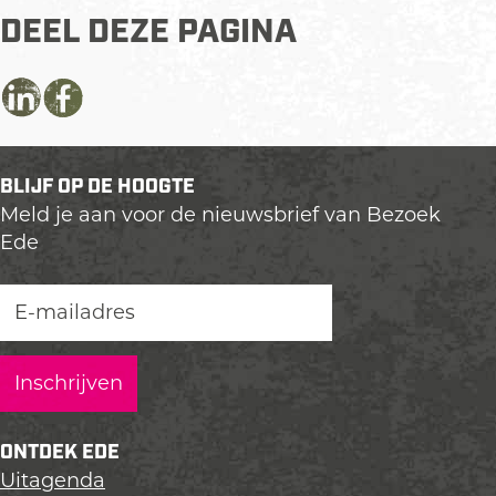
DEEL DEZE PAGINA
D
D
D
e
e
e
e
e
e
BLIJF OP DE HOOGTE
l
l
l
Meld je aan voor de nieuwsbrief van Bezoek
d
d
d
Ede
e
e
e
z
z
z
e
e
e
p
p
p
a
a
a
g
g
g
i
i
i
n
n
n
ONTDEK EDE
a
a
a
Uitagenda