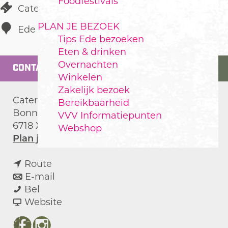
Foodfestivals
Catering
PLAN JE BEZOEK
Ede
Tips Ede bezoeken
Eten & drinken
Overnachten
CONTACT
Winkelen
Zakelijk bezoek
Catering Ede
Bereikbaarheid
Bonnetstraat 13
VVV Informatiepunten
6718 XN
Ede
Webshop
n
Plan je route
a
n
a
Route
a
n
r
E-mail
C
a
a
C
Bel
a
r
a
v
a
Website
t
C
r
a
t
e
a
C
n
e