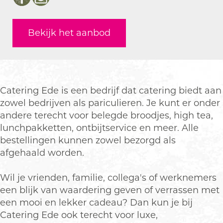
F
I
r
t
a
C
r
a
n
i
e
t
a
i
c
s
Bekijk het aanbod
n
r
e
t
n
e
t
g
i
r
e
g
b
a
E
n
i
r
E
o
g
d
g
n
i
d
o
r
e
E
g
n
e
k
a
Catering Ede is een bedrijf dat catering biedt aan
d
E
g
C
m
zowel bedrijven als pariculieren. Je kunt er onder
e
d
E
a
C
andere terecht voor belegde broodjes, high tea,
e
d
t
a
lunchpakketten, ontbijtservice en meer. Alle
e
e
t
bestellingen kunnen zowel bezorgd als
r
e
afgehaald worden.
i
r
n
i
Wil je vrienden, familie, collega's of werknemers
g
n
een blijk van waardering geven of verrassen met
E
g
een mooi en lekker cadeau? Dan kun je bij
d
E
Catering Ede ook terecht voor luxe,