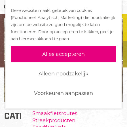
Z
Handboek voor Helden
Deze website maakt gebruik van cookies
o
M
G
(Functioneel, Analytisch, Marketing) die noodzakelijk
e
e
DORPEN
a
zijn om de website zo goed mogelijk te laten
k
n
Bennekom
n
functioneren. Door op accepteren te klikken, geef je
e
u
De Klomp
a
aan hiermee akkoord te gaan.
n
Deelen
a
Ede
r
Alles accepteren
Ederveen
d
Harskamp
e
Hoenderloo
h
Alleen noodzakelijk
Lunteren
o
Otterlo
m
Wekerom
e
Voorkeuren aanpassen
p
FOOD
a
Smaakfietsroutes
CATERING EDE
g
Streekproducten
e