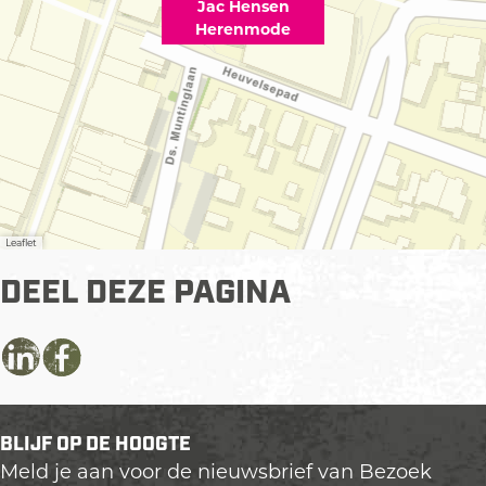
Jac Hensen
Herenmode
Leaflet
DEEL DEZE PAGINA
D
D
D
e
e
e
e
e
e
BLIJF OP DE HOOGTE
l
l
l
Meld je aan voor de nieuwsbrief van Bezoek
d
d
d