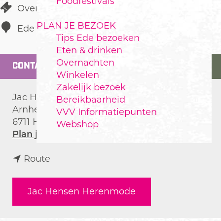
Foodfestivals
Overige winkels
PLAN JE BEZOEK
Ede
Tips Ede bezoeken
Eten & drinken
Overnachten
CONTACT
Winkelen
Zakelijk bezoek
Jac Hensen Herenmode
Bereikbaarheid
Arnhemseweg 4A
VVV Informatiepunten
6711 HA
Ede
Webshop
n
Plan je route
a
n
a
Route
a
r
a
J
Jac Hensen Herenmode
r
a
J
c
a
H