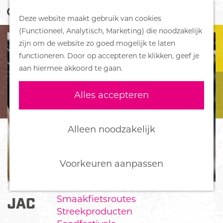
Z
Handboek voor Helden
Deze website maakt gebruik van cookies
o
M
G
(Functioneel, Analytisch, Marketing) die noodzakelijk
e
e
DORPEN
a
zijn om de website zo goed mogelijk te laten
k
n
Bennekom
n
functioneren. Door op accepteren te klikken, geef je
e
u
De Klomp
a
aan hiermee akkoord te gaan.
n
Deelen
a
Ede
r
Alles accepteren
Ederveen
d
Harskamp
e
Hoenderloo
h
Alleen noodzakelijk
Lunteren
o
Otterlo
m
Wekerom
e
Voorkeuren aanpassen
p
FOOD
a
Smaakfietsroutes
JAC HENSEN HERENMODE
g
Streekproducten
e