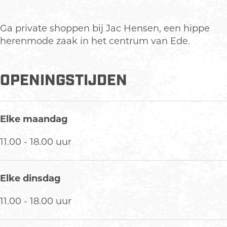
c
e
H
n
Ga private shoppen bij Jac Hensen, een hippe
e
s
herenmode zaak in het centrum van Ede.
n
e
s
n
e
H
OPENINGSTIJDEN
n
e
H
r
e
e
Elke maandag
r
n
e
m
11.00 - 18.00 uur
n
o
m
d
o
e
Elke dinsdag
d
11.00 - 18.00 uur
e