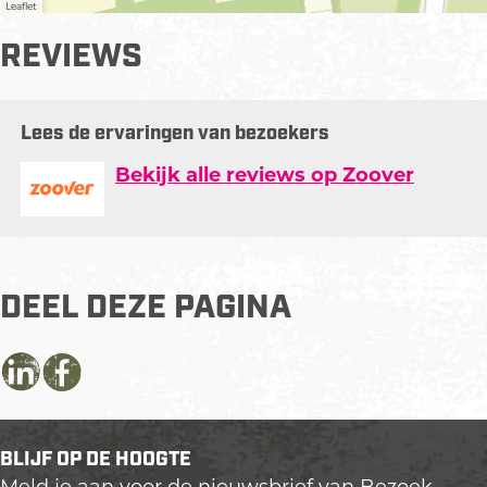
Leaflet
n
b
REVIEWS
e
r
g
Lees de ervaringen van bezoekers
Bekijk alle reviews op Zoover
DEEL DEZE PAGINA
D
D
D
e
e
e
e
e
e
BLIJF OP DE HOOGTE
l
l
l