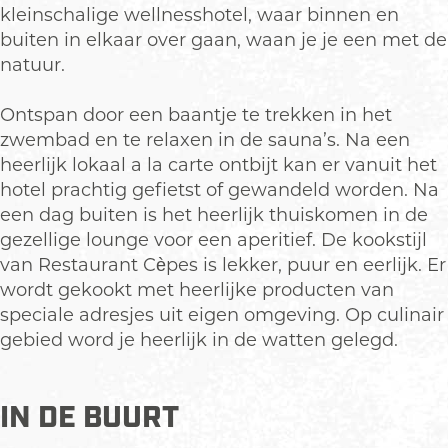
r
r
o
kleinschalige wellnesshotel, waar binnen en
e
r
p
buiten in elkaar over gaan, waan je je een met de
n
e
u
natuur.
b
n
p
e
b
m
Ontspan door een baantje te trekken in het
r
e
e
zwembad en te relaxen in de sauna’s. Na een
g
r
t
heerlijk lokaal a la carte ontbijt kan er vanuit het
g
v
hotel prachtig gefietst of gewandeld worden. Na
e
een dag buiten is het heerlijk thuiskomen in de
r
gezellige lounge voor een aperitief. De kookstijl
g
van Restaurant Cèpes is lekker, puur en eerlijk. Er
r
wordt gekookt met heerlijke producten van
o
speciale adresjes uit eigen omgeving. Op culinair
t
gebied word je heerlijk in de watten gelegd.
e
a
f
IN DE BUURT
b