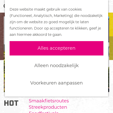
Z
Handboek voor Helden
Deze website maakt gebruik van cookies
o
M
G
(Functioneel, Analytisch, Marketing) die noodzakelijk
e
e
DORPEN
a
zijn om de website zo goed mogelijk te laten
k
n
Bennekom
n
functioneren. Door op accepteren te klikken, geef je
e
u
De Klomp
a
aan hiermee akkoord te gaan.
n
Deelen
a
Ede
r
Alles accepteren
Ederveen
d
Harskamp
e
Hoenderloo
h
Alleen noodzakelijk
Lunteren
o
Otterlo
m
Wekerom
e
Voorkeuren aanpassen
p
FOOD
a
Smaakfietsroutes
HOTEL DE STERRENBERG
g
Streekproducten
e