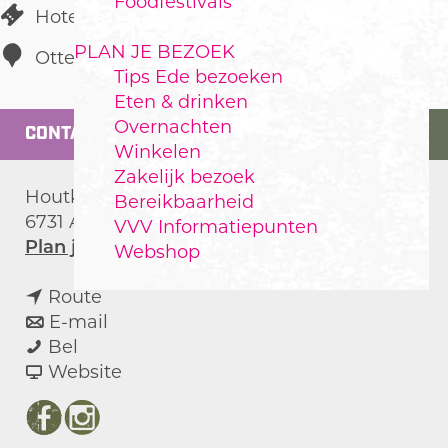
Foodfestivals
Hotel
PLAN JE BEZOEK
Otterlo
Tips Ede bezoeken
Eten & drinken
Overnachten
CONTACT
Winkelen
Zakelijk bezoek
Houtkampweg 1
Bereikbaarheid
6731 AV
Otterlo
VVV Informatiepunten
n
Plan je route
Webshop
a
n
a
Route
a
n
r
E-mail
H
a
a
H
Bel
o
r
a
v
o
Website
t
H
r
a
t
e
o
H
n
e
F
I
X
l
t
o
H
l