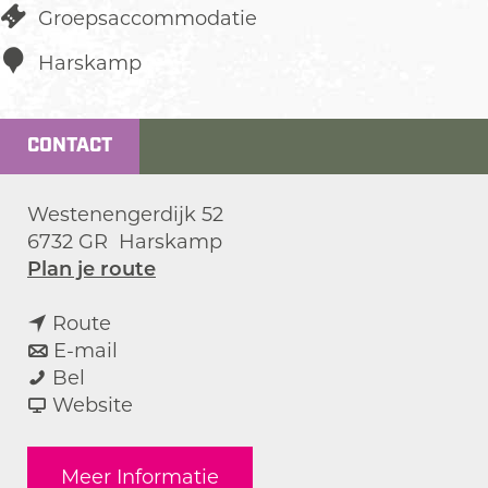
Groepsaccommodatie
Harskamp
CONTACT
Westenengerdijk 52
6732 GR
Harskamp
n
Plan je route
a
n
a
Route
a
n
r
E-mail
V
a
a
V
Bel
a
r
a
v
a
Website
k
V
r
a
k
a
a
V
n
a
Meer Informatie
n
k
a
V
n