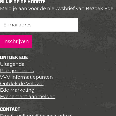
BLIJF OP DE HOOGTE
l
l
l
Meld je aan voor de nieuwsbrief van Bezoek Ede
d
d
d
e
e
e
z
z
z
e
e
e
p
p
p
a
a
a
g
g
g
i
i
i
ONTDEK EDE
n
n
n
Uitagenda
a
a
a
Plan je bezoek
o
o
o
VVV Informatiepunten
p
p
p
Ontdek de Veluwe
L
F
X
Ede Marketing
i
a
Evenement aanmelden
n
c
k
e
CONTACT
e
b