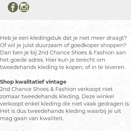
d
2
r
a
d
C
n
2
n
C
F
I
h
d
n
2
h
a
n
a
C
d
n
a
c
s
n
h
C
d
n
e
t
c
a
h
C
c
Heb je een kledingstuk dat je niet meer draagt?
b
a
e
n
a
h
e
Of wil je juist duurzaam of goedkoper shoppen?
o
g
S
c
n
a
S
Dan ben je bij 2nd Chance Shoes & Fashion aan
o
r
h
e
c
n
h
het goede adres. Hier kun je terecht om
k
a
o
S
e
c
o
tweedehands kleding te kopen, of in te leveren.
2
m
e
h
S
e
e
n
2
s
o
h
S
s
Shop kwalitatief vintage
d
n
&
e
o
h
&
2nd Chance Shoes & Fashion verkoopt niet
C
d
F
s
e
o
F
zomaar tweedehands kleding. Deze winkel
h
C
a
&
s
e
a
verkoopt enkel kleding die niet vaak gedragen is.
a
h
s
F
&
s
s
Het is dus tweedehands kleding waarbij je uit
n
a
h
a
F
&
h
mag gaan van kwaliteit.
c
n
i
s
a
F
i
e
c