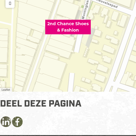
2nd Chance Shoes
& Fashion
Leaflet
DEEL DEZE PAGINA
D
D
D
e
e
e