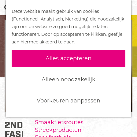
Z
Handboek voor Helden
Deze website maakt gebruik van cookies
o
M
G
(Functioneel, Analytisch, Marketing) die noodzakelijk
e
e
DORPEN
a
zijn om de website zo goed mogelijk te laten
k
n
Bennekom
n
functioneren. Door op accepteren te klikken, geef je
e
u
De Klomp
a
aan hiermee akkoord te gaan.
n
Deelen
a
Ede
r
Alles accepteren
Ederveen
d
Harskamp
e
Hoenderloo
h
Alleen noodzakelijk
Lunteren
o
Otterlo
m
Wekerom
e
Voorkeuren aanpassen
p
FOOD
a
Smaakfietsroutes
2ND CHANCE SHOES &
g
Streekproducten
e
FASHION