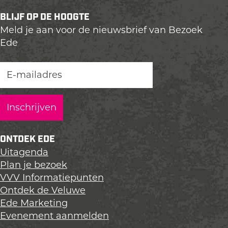
e
e
e
BLIJF OP DE HOOGTE
l
l
l
Meld je aan voor de nieuwsbrief van Bezoek
d
d
d
Ede
e
e
e
z
z
z
e
e
e
p
p
p
a
a
a
g
g
g
i
i
i
n
n
n
ONTDEK EDE
a
a
a
Uitagenda
o
o
o
Plan je bezoek
p
p
p
VVV Informatiepunten
L
F
X
Ontdek de Veluwe
i
a
Ede Marketing
n
c
Evenement aanmelden
k
e