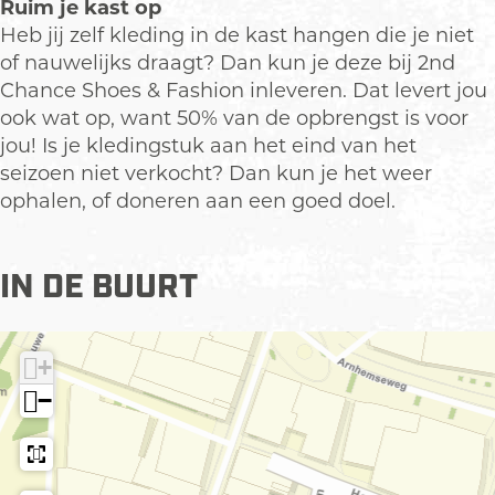
o
h
s
a
o
Ruim je kast op
S
e
n
i
h
s
n
Heb jij zelf kleding in de kast hangen die je niet
h
S
o
i
h
of nauwelijks draagt? Dan kun je deze bij 2nd
o
h
n
o
i
Chance Shoes & Fashion inleveren. Dat levert jou
e
o
n
o
ook wat op, want 50% van de opbrengst is voor
s
e
n
jou! Is je kledingstuk aan het eind van het
&
s
seizoen niet verkocht? Dan kun je het weer
F
&
ophalen, of doneren aan een goed doel.
a
F
s
a
h
s
IN DE BUURT
i
h
o
i
n
o
+
n
−