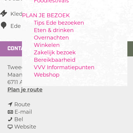
Foodfestivals
Kleding
PLAN JE BEZOEK
Tips Ede bezoeken
Ede
Eten & drinken
Overnachten
Winkelen
CONTACT
Zakelijk bezoek
Bereikbaarheid
VVV Informatiepunten
Tweedehands kledingwinkel
Webshop
Maandereind 19
6711 AD
Ede
n
Plan je route
a
n
a
Route
a
n
r
E-mail
2
a
a
2
Bel
n
r
a
v
n
Website