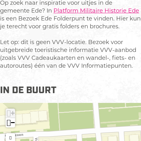
B
z
Op zoek naar inspiratie voor uitjes in de
e
o
gemeente Ede? In
Platform Militaire Historie Ede
z
e
is een Bezoek Ede Folderpunt te vinden. Hier kun
o
k
je terecht voor gratis folders en brochures.
e
E
k
d
Let op: dit is geen VVV-locatie. Bezoek voor
E
e
uitgebreide toeristische informatie VVV-aanbod
d
F
(zoals VVV Cadeaukaarten en wandel-, fiets- en
e
o
autoroutes) één van de VVV Informatiepunten.
F
l
o
d
IN DE BUURT
l
e
d
r
e
p
+
r
u
p
n
−
u
t
n
-