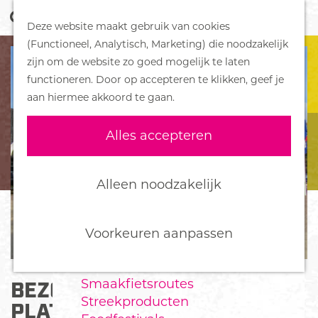
Z
Handboek voor Helden
Deze website maakt gebruik van cookies
o
M
G
(Functioneel, Analytisch, Marketing) die noodzakelijk
e
e
DORPEN
a
zijn om de website zo goed mogelijk te laten
k
n
Bennekom
n
functioneren. Door op accepteren te klikken, geef je
e
u
De Klomp
a
aan hiermee akkoord te gaan.
n
Deelen
a
Ede
r
Alles accepteren
Ederveen
d
Harskamp
e
Hoenderloo
h
Alleen noodzakelijk
Lunteren
o
Otterlo
m
Wekerom
e
Voorkeuren aanpassen
p
FOOD
a
Smaakfietsroutes
BEZOEK EDE FOLDERPUNT -
g
Streekproducten
e
PLATFORM MILITAIRE