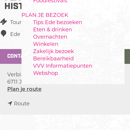
Foodfestivals
HISTORIE EDE
PLAN JE BEZOEK
Tips Ede bezoeken
Tourist Information Point
Eten & drinken
Ede
Overnachten
Winkelen
Zakelijk bezoek
CONTACT
Bereikbaarheid
VVV Informatiepunten
Webshop
Verbindelaarsweg 100
6711 JC
Ede
n
Plan je route
a
n
a
Route
a
r
a
B
r
e