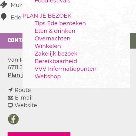
Foodfestivals
Muziekpodium
PLAN JE BEZOEK
Ede
Tips Ede bezoeken
Eten & drinken
Overnachten
CONTACT
Winkelen
Zakelijk bezoek
Van Pabstlaan 1
Bereikbaarheid
6711 JW
Ede
VVV Informatiepunten
n
Plan je route
Webshop
a
n
a
Route
a
n
r
E-mail
a
a
v
O
Website
r
a
a
p
O
r
n
e
F
p
O
O
n
a
e
p
p
l