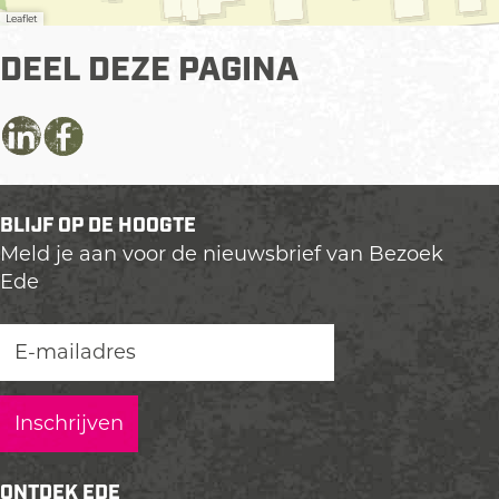
Leaflet
DEEL DEZE PAGINA
D
D
D
e
e
e
e
e
e
BLIJF OP DE HOOGTE
l
l
l
Meld je aan voor de nieuwsbrief van Bezoek
d
d
d
Ede
e
e
e
z
z
z
e
e
e
p
p
p
a
a
a
g
g
g
i
i
i
n
n
n
ONTDEK EDE