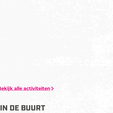
a
t
e
r
E
d
e
ekijk alle activiteiten
IN DE BUURT