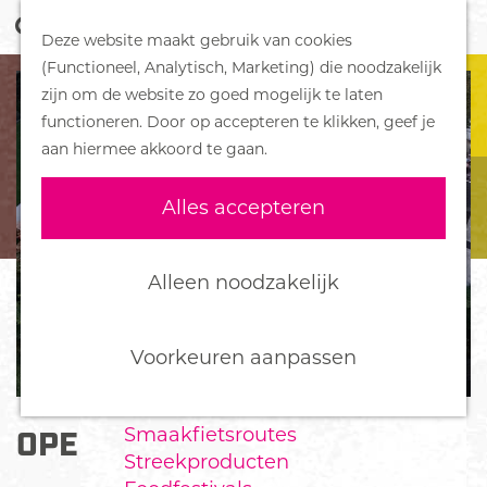
Z
Handboek voor Helden
Deze website maakt gebruik van cookies
o
M
G
(Functioneel, Analytisch, Marketing) die noodzakelijk
e
e
DORPEN
a
zijn om de website zo goed mogelijk te laten
k
n
Bennekom
n
functioneren. Door op accepteren te klikken, geef je
e
u
De Klomp
a
aan hiermee akkoord te gaan.
n
Deelen
a
Ede
r
Alles accepteren
Ederveen
d
Harskamp
e
Hoenderloo
h
Alleen noodzakelijk
Lunteren
o
Otterlo
m
Wekerom
e
Voorkeuren aanpassen
p
FOOD
a
Smaakfietsroutes
OPENLUCHTTHEATER EDE
g
Streekproducten
e