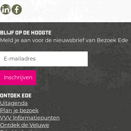
D
D
D
e
e
e
e
e
e
BLIJF OP DE HOOGTE
l
l
l
Meld je aan voor de nieuwsbrief van Bezoek Ede
d
d
d
e
e
e
z
z
z
e
e
e
p
p
p
a
a
a
g
g
g
i
i
i
ONTDEK EDE
n
n
n
Uitagenda
a
a
a
Plan je bezoek
o
o
o
VVV Informatiepunten
p
p
p
Ontdek de Veluwe
L
F
X