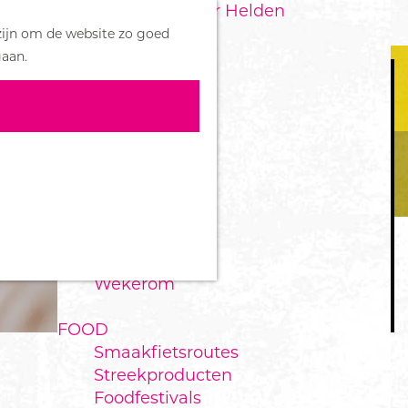
Handboek voor Helden
Z
zijn om de website zo goed
o
M
DORPEN
gaan.
e
e
Bennekom
k
n
De Klomp
e
u
Deelen
n
Ede
Ederveen
Harskamp
Hoenderloo
Lunteren
Otterlo
Wekerom
FOOD
Smaakfietsroutes
Streekproducten
Foodfestivals