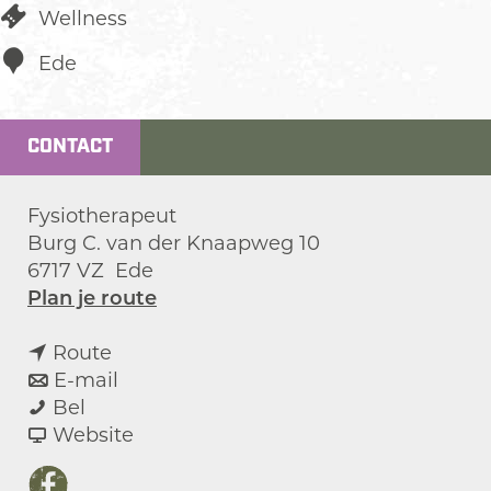
Wellness
Ede
CONTACT
Fysiotherapeut
Burg C. van der Knaapweg 10
6717 VZ
Ede
n
Plan je route
a
n
a
Route
a
n
r
E-mail
M
a
a
M
Bel
i
r
a
v
i
Website
j
M
r
a
j
n
i
M
n
n