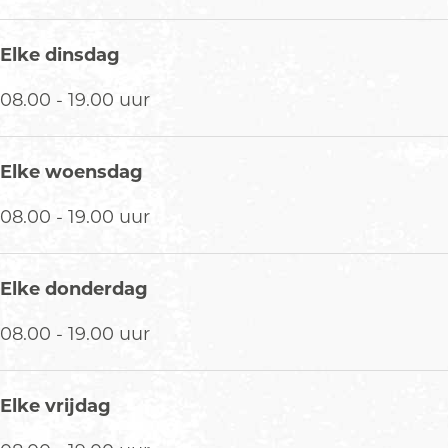
r
a
Elke dinsdag
k
t
08.00 - 19.00 uur
i
j
k
Elke woensdag
08.00 - 19.00 uur
Elke donderdag
08.00 - 19.00 uur
Elke vrijdag