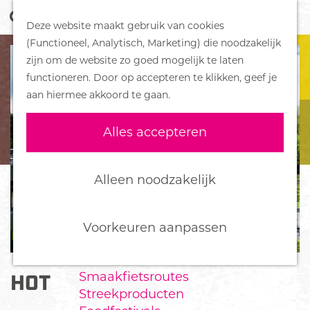
Z
Handboek voor Helden
Deze website maakt gebruik van cookies
o
M
G
(Functioneel, Analytisch, Marketing) die noodzakelijk
e
e
DORPEN
a
zijn om de website zo goed mogelijk te laten
k
n
Bennekom
n
functioneren. Door op accepteren te klikken, geef je
e
u
De Klomp
a
aan hiermee akkoord te gaan.
n
Deelen
a
Ede
r
Alles accepteren
Ederveen
d
Harskamp
e
Hoenderloo
h
Alleen noodzakelijk
Lunteren
o
Otterlo
m
Wekerom
e
Voorkeuren aanpassen
p
FOOD
a
Smaakfietsroutes
HOTEL DE WERELT
g
Streekproducten
e