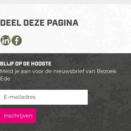
DEEL DEZE PAGINA
D
D
D
e
e
e
e
e
e
BLIJF OP DE HOOGTE
l
l
l
Meld je aan voor de nieuwsbrief van Bezoek
d
d
d
Ede
e
e
e
z
z
z
e
e
e
p
p
p
a
a
a
g
g
g
i
i
i