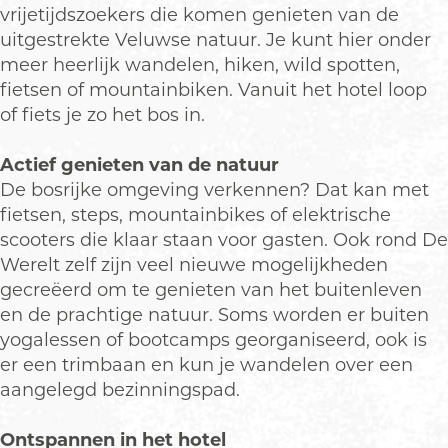
l
l
o
vrijetijdszoekers die komen genieten van de
t
t
p
uitgestrekte Veluwse natuur. Je kunt hier onder
u
meer heerlijk wandelen, hiken, wild spotten,
p
fietsen of mountainbiken. Vanuit het hotel loop
m
of fiets je zo het bos in.
e
t
Actief genieten van de natuur
v
De bosrijke omgeving verkennen? Dat kan met
e
fietsen, steps, mountainbikes of elektrische
r
scooters die klaar staan voor gasten. Ook rond De
g
Werelt zelf zijn veel nieuwe mogelijkheden
r
gecreëerd om te genieten van het buitenleven
o
en de prachtige natuur. Soms worden er buiten
t
yogalessen of bootcamps georganiseerd, ook is
e
er een trimbaan en kun je wandelen over een
a
aangelegd bezinningspad.
f
b
Ontspannen in het hotel