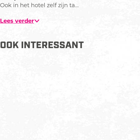
e
Ook in het hotel zelf zijn ta…
e
l
Lees verder
d
i
n
OOK INTERESSANT
g
H
o
t
e
l
D
e
W
e
r
e