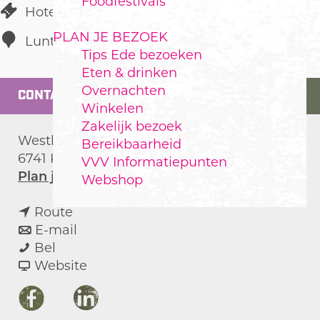
Foodfestivals
Hotel
PLAN JE BEZOEK
Lunteren
Tips Ede bezoeken
Eten & drinken
Overnachten
CONTACT
Winkelen
Zakelijk bezoek
Westhofflaan 2
Bereikbaarheid
6741 KH
Lunteren
VVV Informatiepunten
n
Plan je route
Webshop
a
n
a
Route
a
n
r
E-mail
H
a
a
H
Bel
o
r
a
v
o
Website
t
H
r
a
t
e
o
H
n
e
F
X
L
l
t
o
H
l