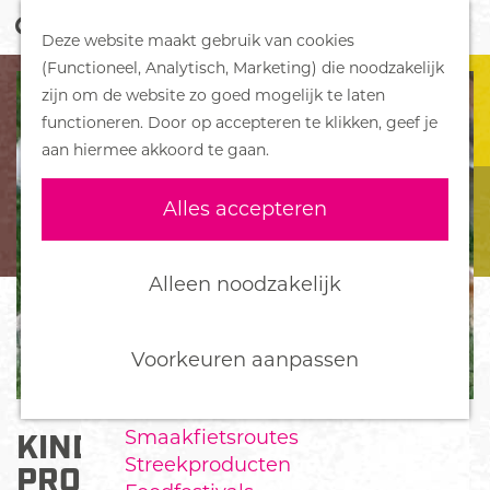
Z
Handboek voor Helden
Deze website maakt gebruik van cookies
o
M
G
(Functioneel, Analytisch, Marketing) die noodzakelijk
e
e
DORPEN
a
zijn om de website zo goed mogelijk te laten
k
n
Bennekom
n
functioneren. Door op accepteren te klikken, geef je
e
u
De Klomp
a
aan hiermee akkoord te gaan.
n
Deelen
a
Ede
r
Alles accepteren
Ederveen
d
Harskamp
e
Hoenderloo
h
Alleen noodzakelijk
Lunteren
o
Otterlo
m
Wekerom
e
Voorkeuren aanpassen
p
FOOD
a
Smaakfietsroutes
KINDERBOERDERIJ DE
g
Streekproducten
e
PROOSDIJ