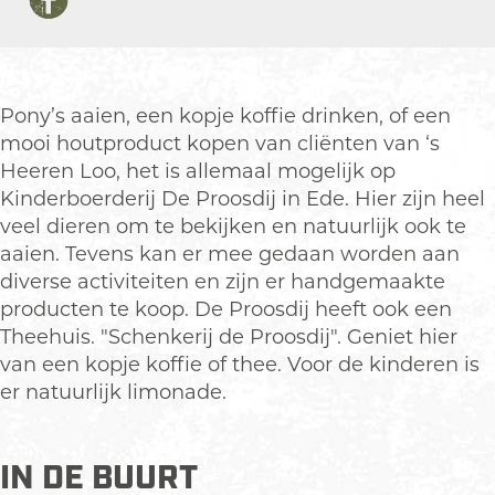
d
i
K
n
d
F
e
n
i
K
e
a
r
d
n
i
r
c
b
e
d
n
b
e
o
r
e
d
o
Pony’s aaien, een kopje koffie drinken, of een
b
e
b
r
e
e
mooi houtproduct kopen van cliënten van ‘s
o
r
o
b
r
r
Heeren Loo, het is allemaal mogelijk op
o
d
e
o
b
d
Kinderboerderij De Proosdij in Ede. Hier zijn heel
k
e
r
e
o
e
veel dieren om te bekijken en natuurlijk ook te
K
r
d
r
e
r
aaien. Tevens kan er mee gedaan worden aan
i
i
e
d
r
i
diverse activiteiten en zijn er handgemaakte
n
j
r
e
d
j
producten te koop. De Proosdij heeft ook een
d
d
i
r
e
d
Theehuis. "Schenkerij de Proosdij". Geniet hier
e
e
j
i
r
e
van een kopje koffie of thee. Voor de kinderen is
r
P
d
j
i
P
er natuurlijk limonade.
b
r
e
d
j
r
o
o
P
e
d
o
e
IN DE BUURT
o
r
P
e
o
r