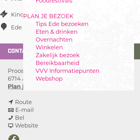
Foodfestivals
Kinderboerderij
PLAN JE BEZOEK
Tips Ede bezoeken
Ede
Eten & drinken
Overnachten
Winkelen
CONTACT
Zakelijk bezoek
Bereikbaarheid
VVV Informatiepunten
Proosdijweg 37
Webshop
6714 AK
Ede
n
Plan je route
a
n
a
Route
a
n
r
E-mail
K
a
a
K
Bel
i
r
a
v
i
Website
n
K
r
a
n