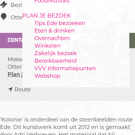
Foodfestivals
Bezienswaardigheid
PLAN JE BEZOEK
Otterlo
Tips Ede bezoeken
Eten & drinken
Overnachten
CONTACT
Winkelen
Zakelijk bezoek
Mosselseweg
Bereikbaarheid
Otterlo
VVV Informatiepunten
n
Plan je route
Webshop
a
n
a
Route
a
r
a
K
r
o
K
l
'Kolonie' is onderdeel van de steenbeelden route
o
o
Ede. Dit kunstwerk komt uit 2012 en is gemaakt
l
n
door Adri Verhoeven. Het materiaal dat hij