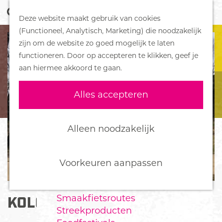
Z
Handboek voor Helden
Deze website maakt gebruik van cookies
o
M
G
(Functioneel, Analytisch, Marketing) die noodzakelijk
e
e
DORPEN
a
zijn om de website zo goed mogelijk te laten
k
n
Bennekom
n
functioneren. Door op accepteren te klikken, geef je
e
u
De Klomp
a
aan hiermee akkoord te gaan.
n
Deelen
a
Ede
r
Alles accepteren
Ederveen
d
Harskamp
e
Hoenderloo
h
Alleen noodzakelijk
Lunteren
o
Otterlo
m
Wekerom
e
Voorkeuren aanpassen
p
FOOD
a
Smaakfietsroutes
KOLONIE
g
Streekproducten
e