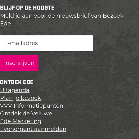
e
e
e
BLIJF OP DE HOOGTE
l
l
l
Meld je aan voor de nieuwsbrief van Bezoek
d
d
d
Ede
e
e
e
z
z
z
e
e
e
p
p
p
a
a
a
g
g
g
i
i
i
n
n
n
ONTDEK EDE
a
a
a
Uitagenda
o
o
o
Plan je bezoek
p
p
p
VVV Informatiepunten
L
F
X
Ontdek de Veluwe
i
a
Ede Marketing
n
c
Evenement aanmelden
k
e