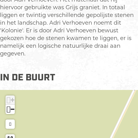
o
i
hiervoor gebruikte was Grijs graniet. In totaal
n
e
liggen er twintig verschillende gepolijste stenen
i
in het landschap. Adri Verhoeven noemt dit
e
'Kolonie'. Er is door Adri Verhoeven bewust
gekozen hoe de stenen kwamen te liggen, er is
namelijk een logische natuurlijke draai aan
gegeven.
IN DE BUURT
+
−