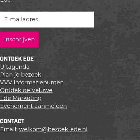
e
e
e
z
z
z
e
e
e
p
p
p
a
a
a
g
g
g
i
i
i
n
n
n
ONTDEK EDE
a
a
a
Uitagenda
o
o
o
Plan je bezoek
p
p
p
VVV Informatiepunten
L
F
X
Ontdek de Veluwe
i
a
Ede Marketing
n
c
Evenement aanmelden
k
e
e
b
CONTACT
d
o
Email:
welkom@bezoek-ede.nl
I
o