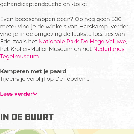
b
e
l
e
b
n
gehandicaptendouche en -toilet.
u
n
e
l
u
g
r
b
n
e
r
D
Even boodschappen doen? Op nog geen 500
g
u
b
n
g
e
meter vind je de winkels van Harskamp. Verder
r
u
b
T
vind je in de omgeving de leukste locaties van
g
r
u
e
Ede, zoals het
Nationale Park De Hoge Veluwe
,
g
r
p
het Kröller-Müller Museum en het
Nederlands
g
e
Tegelmuseum
.
l
e
Kamperen met je paard
n
Tijdens je verblijf op De Tepelen…
b
u
Lees verder
r
g
IN DE BUURT