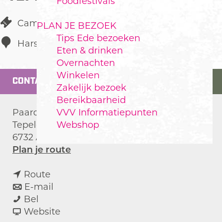
Foodfestivals
Camping
PLAN JE BEZOEK
Tips Ede bezoeken
Harskamp
Eten & drinken
Overnachten
Winkelen
CONTACT
Zakelijk bezoek
Bereikbaarheid
VVV Informatiepunten
Paardvriendelijke camping
Webshop
Tepelenburgweg 2
6732 AS
Harskamp
n
Plan je route
a
n
a
Route
a
n
r
E-mail
M
a
a
M
Bel
i
r
a
v
i
Website