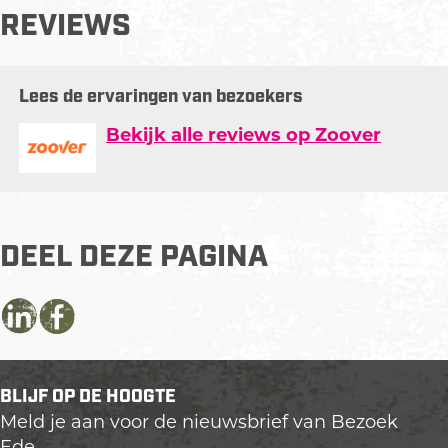
REVIEWS
Lees de ervaringen van bezoekers
Bekijk alle reviews op Zoover
DEEL DEZE PAGINA
D
D
D
e
e
e
e
e
e
BLIJF OP DE HOOGTE
l
l
l
Meld je aan voor de nieuwsbrief van Bezoek
d
d
d
Ede