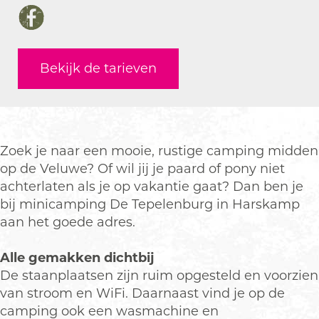
n
M
r
a
n
i
i
M
n
i
F
c
n
i
M
c
a
a
i
n
i
a
c
Bekijk de tarieven
m
c
i
n
m
e
p
a
c
i
p
b
i
m
a
c
i
o
n
p
m
a
n
o
g
i
p
m
g
k
Zoek je naar een mooie, rustige camping midden
D
n
i
p
D
M
op de Veluwe? Of wil jij je paard of pony niet
e
g
n
i
e
i
achterlaten als je op vakantie gaat? Dan ben je
T
D
g
n
T
n
bij minicamping De Tepelenburg in Harskamp
e
e
D
g
e
i
aan het goede adres.
p
T
e
D
p
c
e
e
T
e
e
a
Alle gemakken dichtbij
l
p
e
T
l
m
De staanplaatsen zijn ruim opgesteld en voorzien
e
e
p
e
e
p
van stroom en WiFi. Daarnaast vind je op de
n
l
e
p
n
i
camping ook een wasmachine en