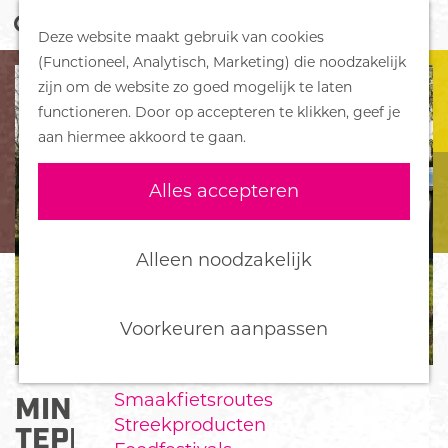
Z
Handboek voor Helden
Deze website maakt gebruik van cookies
o
M
G
(Functioneel, Analytisch, Marketing) die noodzakelijk
e
e
DORPEN
a
zijn om de website zo goed mogelijk te laten
k
n
Bennekom
n
functioneren. Door op accepteren te klikken, geef je
e
u
De Klomp
a
aan hiermee akkoord te gaan.
n
Deelen
a
Ede
r
Alles accepteren
Ederveen
d
Harskamp
e
Hoenderloo
h
Alleen noodzakelijk
Lunteren
o
Otterlo
m
Wekerom
e
Voorkeuren aanpassen
p
FOOD
a
Smaakfietsroutes
MINICAMPING DE
g
Streekproducten
e
TEPELENBURG