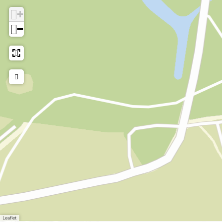
+
−
Leaflet