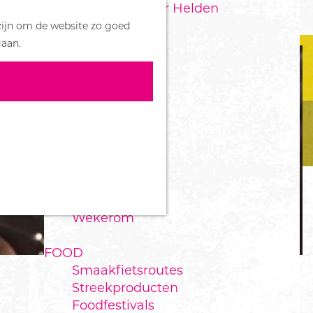
Handboek voor Helden
Z
zijn om de website zo goed
o
M
DORPEN
gaan.
e
e
Bennekom
k
n
De Klomp
e
u
Deelen
n
Ede
Ederveen
Harskamp
Hoenderloo
Lunteren
Otterlo
Wekerom
FOOD
Smaakfietsroutes
Streekproducten
Foodfestivals