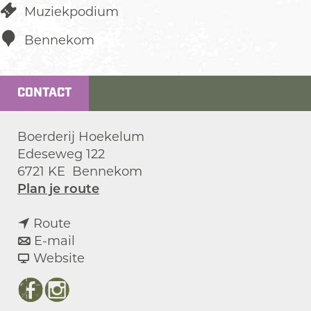
Muziekpodium
Bennekom
CONTACT
Boerderij Hoekelum
Edeseweg 122
6721 KE
Bennekom
n
Plan je route
a
n
a
Route
a
n
r
E-mail
a
a
v
L
Website
r
a
a
i
L
r
n
v
F
I
i
L
L
e