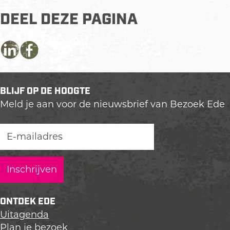
DEEL DEZE PAGINA
D
D
D
e
e
e
e
e
e
BLIJF OP DE HOOGTE
l
l
l
Meld je aan voor de nieuwsbrief van Bezoek Ede
d
d
d
e
e
e
z
z
z
e
e
e
p
p
p
a
a
a
g
g
g
i
i
i
ONTDEK EDE
n
n
n
Uitagenda
a
a
a
Plan je bezoek