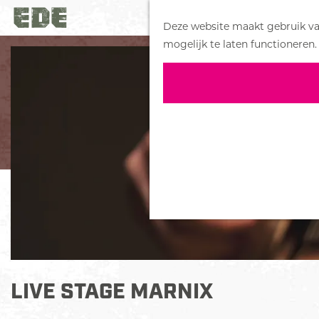
Deze website maakt gebruik van
G
mogelijk te laten functioneren.
a
n
a
a
r
d
e
h
o
m
e
p
a
LIVE STAGE MARNIX
g
e