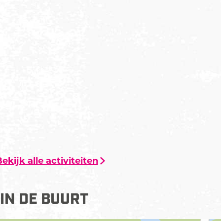
r
a
n
r
i
n
x
i
x
ekijk alle activiteiten
IN DE BUURT