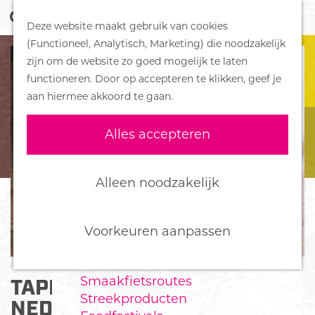
Z
Handboek voor Helden
Deze website maakt gebruik van cookies
o
M
G
(Functioneel, Analytisch, Marketing) die noodzakelijk
e
e
DORPEN
a
zijn om de website zo goed mogelijk te laten
k
n
Bennekom
n
functioneren. Door op accepteren te klikken, geef je
e
u
De Klomp
a
aan hiermee akkoord te gaan.
n
Deelen
a
Ede
r
Alles accepteren
Ederveen
d
Harskamp
e
Hoenderloo
h
Alleen noodzakelijk
Lunteren
o
Otterlo
m
Wekerom
e
Voorkeuren aanpassen
p
FOOD
a
Smaakfietsroutes
TAPIJTCENTRUM
g
Streekproducten
e
NEDERLAND IN EDE