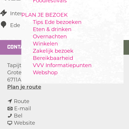
Foodfestivals
Interieur
PLAN JE BEZOEK
Tips Ede bezoeken
Ede
Eten & drinken
Overnachten
Winkelen
CONTACT
Zakelijk bezoek
Bereikbaarheid
VVV Informatiepunten
Tapijtcentrum Nederland
Webshop
Grotestraat 121
6711AK
Ede
n
Plan je route
a
n
a
Route
a
n
r
E-mail
T
a
a
T
Bel
a
r
a
v
a
Website