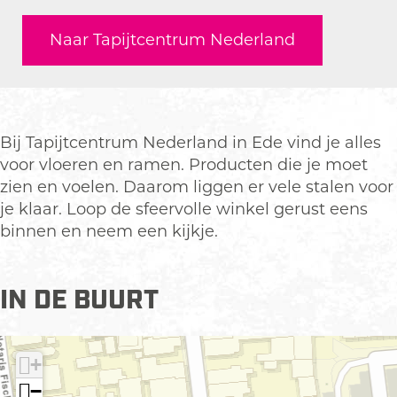
p
T
r
a
p
i
a
T
n
i
Naar Tapijtcentrum Nederland
j
p
a
T
j
t
i
p
a
t
c
j
i
p
c
e
t
j
i
e
n
c
t
j
n
Bij Tapijtcentrum Nederland in Ede vind je alles
t
e
c
t
t
voor vloeren en ramen. Producten die je moet
r
n
e
c
r
zien en voelen. Daarom liggen er vele stalen voor
u
t
n
e
u
je klaar. Loop de sfeervolle winkel gerust eens
m
r
t
n
m
binnen en neem een kijkje.
N
u
r
t
N
e
m
u
r
e
d
N
m
u
d
IN DE BUURT
e
e
N
m
e
r
d
e
N
r
l
e
d
e
l
+
a
r
e
d
a
−