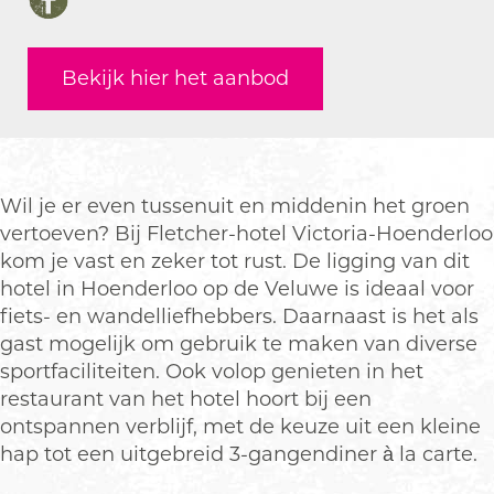
e
o
H
n
e
F
l
t
o
H
l
a
-
e
t
o
-
c
Bekijk hier het aanbod
r
l
e
t
r
e
e
-
l
e
e
b
s
r
-
l
s
o
t
e
r
-
t
o
a
s
e
r
a
k
Wil je er even tussenuit en middenin het groen
u
t
s
e
u
H
vertoeven? Bij Fletcher-hotel Victoria-Hoenderloo
r
a
t
s
r
o
kom je vast en zeker tot rust. De ligging van dit
a
u
a
t
a
t
hotel in Hoenderloo op de Veluwe is ideaal voor
n
r
u
a
n
e
fiets- en wandelliefhebbers. Daarnaast is het als
t
a
r
u
t
l
gast mogelijk om gebruik te maken van diverse
V
n
a
r
V
-
sportfaciliteiten. Ook volop genieten in het
i
t
n
a
i
r
restaurant van het hotel hoort bij een
c
V
t
n
c
e
ontspannen verblijf, met de keuze uit een kleine
t
i
V
t
t
s
hap tot een uitgebreid 3-gangendiner à la carte.
o
c
i
V
o
t