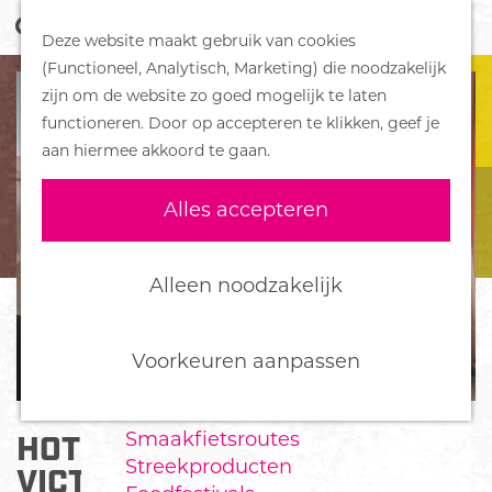
Z
Handboek voor Helden
Deze website maakt gebruik van cookies
o
M
G
(Functioneel, Analytisch, Marketing) die noodzakelijk
e
e
DORPEN
a
zijn om de website zo goed mogelijk te laten
k
n
Bennekom
n
functioneren. Door op accepteren te klikken, geef je
e
u
De Klomp
a
aan hiermee akkoord te gaan.
n
Deelen
a
Ede
r
Alles accepteren
Ederveen
d
Harskamp
e
Hoenderloo
h
Alleen noodzakelijk
Lunteren
o
Otterlo
m
Wekerom
e
Voorkeuren aanpassen
p
FOOD
a
Smaakfietsroutes
HOTEL-RESTAURANT
g
Streekproducten
e
VICTORIA-HOENDERLOO