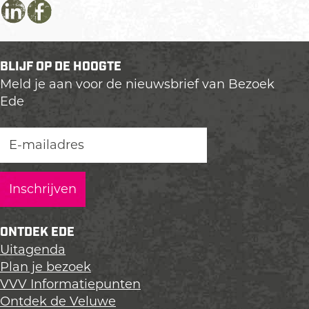
D
D
D
e
e
e
e
e
e
BLIJF OP DE HOOGTE
l
l
l
Meld je aan voor de nieuwsbrief van Bezoek
d
d
d
Ede
e
e
e
z
z
z
e
e
e
p
p
p
a
a
a
g
g
g
i
i
i
n
n
n
ONTDEK EDE
a
a
a
Uitagenda
o
o
o
Plan je bezoek
p
p
p
VVV Informatiepunten
L
F
X
Ontdek de Veluwe