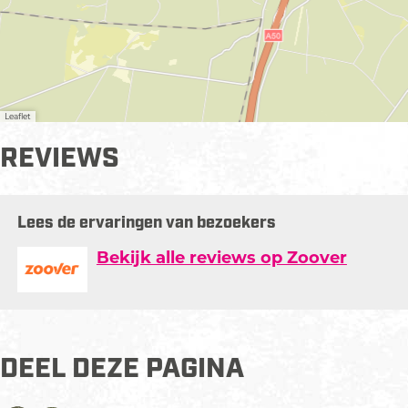
n
d
e
r
l
Leaflet
o
o
REVIEWS
Lees de ervaringen van bezoekers
Bekijk alle reviews op Zoover
DEEL DEZE PAGINA