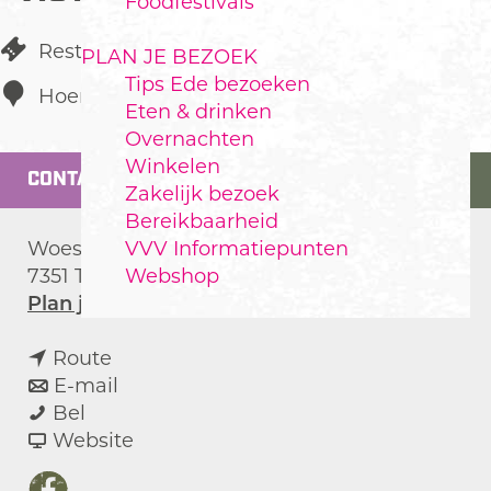
Foodfestivals
Restaurant
PLAN JE BEZOEK
Tips Ede bezoeken
Hoenderloo
Eten & drinken
Overnachten
Winkelen
CONTACT
Zakelijk bezoek
Bereikbaarheid
VVV Informatiepunten
Woeste Hoefweg 80
Webshop
7351 TP
Hoenderloo
n
Plan je route
a
n
a
Route
a
n
r
E-mail
H
a
a
H
Bel
o
r
a
v
o
Website
t
H
r
a
t