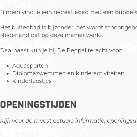
p
o
p
p
Binnen vind je een recreatiebad met een bubbels
e
u
l
p
Het buitenbad is bijzonder: het wordt schoongeho
m
Nederland dat op deze manier werkt.
e
t
Daarnaast kun je bij De Peppel terecht voor:
v
e
Aquasporten
r
Diplomazwemmen en kinderactiviteiten
g
Kinderfeestjes
r
o
t
OPENINGSTIJDEN
e
a
Kijk voor de meest actuele informatie, openingsd
f
b