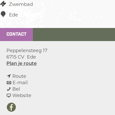
Zwembad
Ede
CONTACT
Peppelensteeg 17
6715 CV
Ede
n
Plan je route
a
n
a
Route
a
n
r
E-mail
Z
a
a
Z
Bel
w
r
a
v
w
Website
e
Z
r
a
e
m
w
Z
n
m
F
b
e
w
Z
b