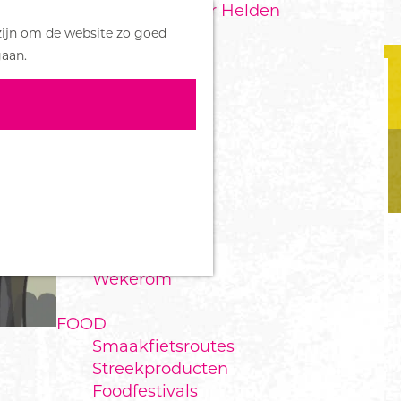
Handboek voor Helden
Z
zijn om de website zo goed
o
M
DORPEN
gaan.
e
e
Bennekom
k
n
De Klomp
e
u
Deelen
n
Ede
Ederveen
Harskamp
Hoenderloo
Lunteren
Otterlo
Wekerom
FOOD
Smaakfietsroutes
Streekproducten
Foodfestivals