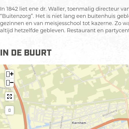
n
s
In 1842 liet ene dr. Waller, toenmalig directeur
d
p
“Buitenzorg”. Het is niet lang een buitenhuis ge
s
o
gezinnen en van meisjesschool tot kazerne. Zo wa
p
t
altijd hetzelfde gebleven. Restaurant en partyce
o
H
t
o
H
t
IN DE BUURT
o
e
t
l
e
B
+
l
u
−
B
i
u
t
i
e
t
n
e
z
n
o