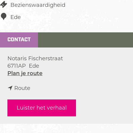
Bezienswaardigheid
Ede
CONTACT
Notaris Fischerstraat
6711AP
Ede
n
Plan je route
a
n
a
Route
a
r
a
G
Luister het verhaal
r
r
G
o
r
n
o
d