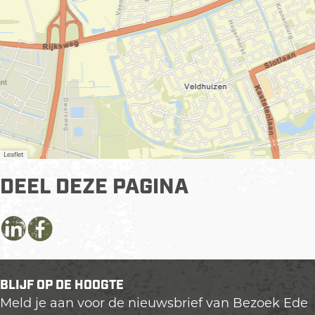
z
r
o
g
r
g
Leaflet
DEEL DEZE PAGINA
D
D
D
e
e
e
e
e
e
BLIJF OP DE HOOGTE
l
l
l
Meld je aan voor de nieuwsbrief van Bezoek Ede
d
d
d