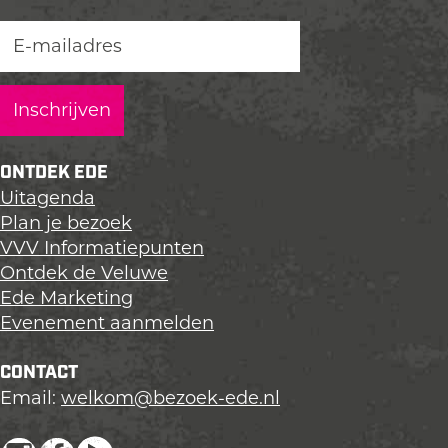
e
e
e
z
z
z
e
e
e
p
p
p
a
a
a
g
g
g
i
i
i
ONTDEK EDE
n
n
n
Uitagenda
a
a
a
Plan je bezoek
o
o
o
VVV Informatiepunten
p
p
p
Ontdek de Veluwe
L
F
X
Ede Marketing
i
a
Evenement aanmelden
n
c
k
e
CONTACT
e
b
Email:
welkom@bezoek-ede.nl
d
o
I
o