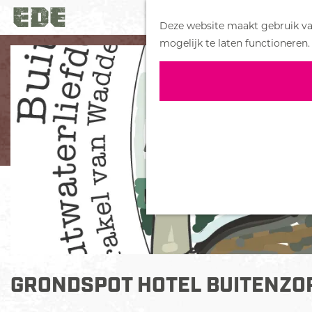
Deze website maakt gebruik van
G
mogelijk te laten functioneren.
a
n
a
a
r
d
e
h
o
m
e
p
a
GRONDSPOT HOTEL BUITENZO
g
e