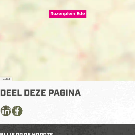
Rozenplein Ede
Leaflet
DEEL DEZE PAGINA
D
D
D
e
e
e
e
e
e