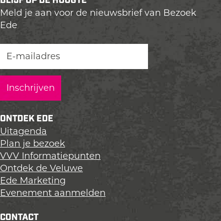
BLIJF OP DE HOOGTE
l
l
l
Meld je aan voor de nieuwsbrief van Bezoek
d
d
d
Ede
e
e
e
z
z
z
e
e
e
p
p
p
a
a
a
g
g
g
i
i
i
n
n
n
ONTDEK EDE
a
a
a
Uitagenda
o
o
o
Plan je bezoek
p
p
p
VVV Informatiepunten
L
F
X
Ontdek de Veluwe
i
a
Ede Marketing
n
c
Evenement aanmelden
k
e
e
b
CONTACT