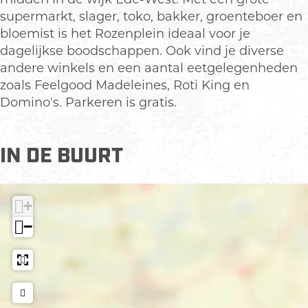
z
n
supermarkt, slager, toko, bakker, groenteboer en
e
p
bloemist is het Rozenplein ideaal voor je
n
l
dagelijkse boodschappen. Ook vind je diverse
p
e
andere winkels en een aantal eetgelegenheden
l
i
zoals Feelgood Madeleines, Roti King en
e
n
Domino's. Parkeren is gratis.
i
E
n
d
IN DE BUURT
E
e
d
e
+
−