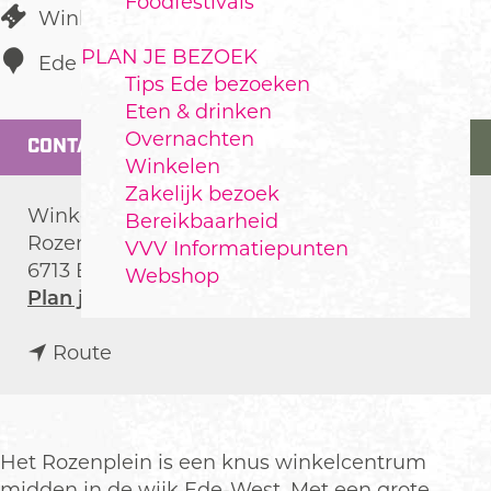
Foodfestivals
Winkelgebied
PLAN JE BEZOEK
Ede
Tips Ede bezoeken
Eten & drinken
Overnachten
CONTACT
Winkelen
Zakelijk bezoek
Winkelcentrum Rozenplein
Bereikbaarheid
Rozenplein
VVV Informatiepunten
6713 EN
Ede
Webshop
n
Plan je route
a
n
a
Route
a
r
a
R
r
o
R
z
Het Rozenplein is een knus winkelcentrum
o
e
midden in de wijk Ede-West. Met een grote