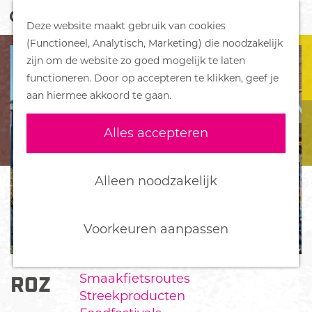
Z
Handboek voor Helden
Deze website maakt gebruik van cookies
o
M
G
(Functioneel, Analytisch, Marketing) die noodzakelijk
e
e
DORPEN
a
zijn om de website zo goed mogelijk te laten
k
n
Bennekom
n
functioneren. Door op accepteren te klikken, geef je
e
u
De Klomp
a
aan hiermee akkoord te gaan.
n
Deelen
a
Ede
r
Alles accepteren
Ederveen
d
Harskamp
e
Hoenderloo
h
Alleen noodzakelijk
Lunteren
o
Otterlo
m
Wekerom
e
Voorkeuren aanpassen
p
FOOD
a
Smaakfietsroutes
ROZENPLEIN EDE
g
Streekproducten
e