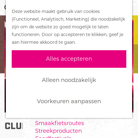
Z
Handboek voor Helden
Deze website maakt gebruik van cookies
o
M
G
(Functioneel, Analytisch, Marketing) die noodzakelijk
e
e
DORPEN
a
zijn om de website zo goed mogelijk te laten
k
n
Bennekom
n
functioneren. Door op accepteren te klikken, geef je
e
u
De Klomp
a
aan hiermee akkoord te gaan.
n
Deelen
a
Ede
r
Alles accepteren
Ederveen
d
Harskamp
e
Hoenderloo
h
Alleen noodzakelijk
Lunteren
o
Otterlo
m
Wekerom
e
Voorkeuren aanpassen
p
FOOD
a
Smaakfietsroutes
CLUB FAMOUS
g
Streekproducten
e