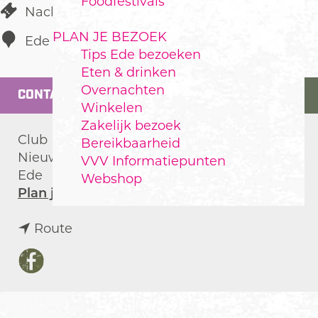
Foodfestivals
Nachtclub
PLAN JE BEZOEK
Ede
Tips Ede bezoeken
Eten & drinken
Overnachten
CONTACT
Winkelen
Zakelijk bezoek
Club Famous
Bereikbaarheid
Nieuwe Stationstraat 13C
VVV Informatiepunten
Ede
Webshop
n
Plan je route
a
n
a
Route
a
r
a
C
F
r
l
a
C
u
c
l
b