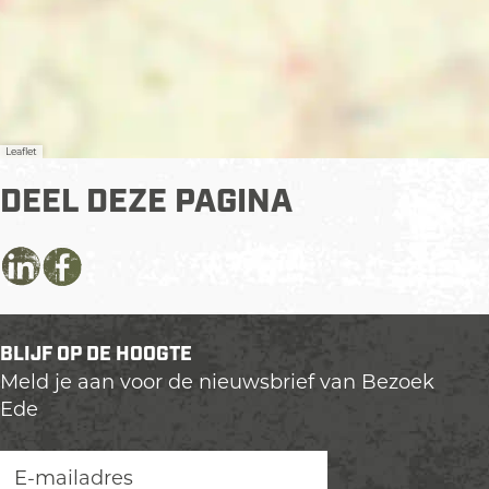
Leaflet
DEEL DEZE PAGINA
D
D
D
e
e
e
e
e
e
BLIJF OP DE HOOGTE
l
l
l
Meld je aan voor de nieuwsbrief van Bezoek
d
d
d
Ede
e
e
e
z
z
z
e
e
e