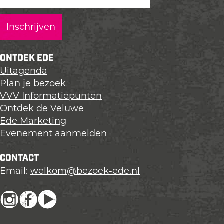
p
p
p
a
a
a
g
g
g
i
i
i
n
n
n
ONTDEK EDE
a
a
a
Uitagenda
o
o
o
Plan je bezoek
p
p
p
VVV Informatiepunten
L
F
X
Ontdek de Veluwe
i
a
Ede Marketing
n
c
Evenement aanmelden
k
e
e
b
CONTACT
d
o
Email:
welkom@bezoek-ede.nl
I
o
n
k
I
F
Y
n
a
o