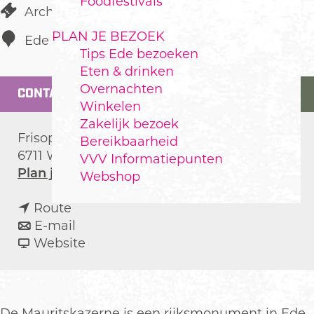
Foodfestivals
Architectuur
PLAN JE BEZOEK
Ede
Tips Ede bezoeken
Eten & drinken
Overnachten
CONTACT
Winkelen
Zakelijk bezoek
Frisopark 2
Bereikbaarheid
6711 WZ
Ede
VVV Informatiepunten
n
Plan je route
Webshop
a
n
a
Route
a
n
r
E-mail
a
a
v
M
Website
r
a
a
a
M
r
n
u
a
M
M
r
u
a
a
i
De Mauritskazerne is een rijksmonument in Ede