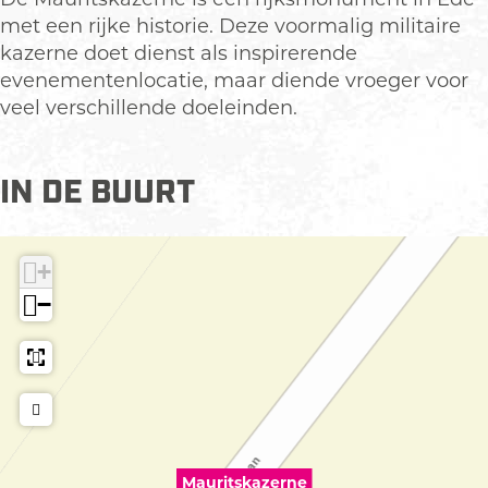
r
u
u
t
met een rijke historie. Deze voormalig militaire
i
r
r
s
kazerne doet dienst als inspirerende
t
i
i
k
evenementenlocatie, maar diende vroeger voor
s
t
t
a
veel verschillende doeleinden.
k
s
s
z
a
k
k
e
IN DE BUURT
z
a
a
r
e
z
z
n
r
e
e
e
+
n
r
r
e
n
n
−
e
e
Mauritskazerne