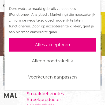
Z
Handboek voor Helden
Deze website maakt gebruik van cookies
o
M
G
(Functioneel, Analytisch, Marketing) die noodzakelijk
e
e
DORPEN
a
zijn om de website zo goed mogelijk te laten
k
n
Bennekom
n
functioneren. Door op accepteren te klikken, geef je
e
u
De Klomp
a
aan hiermee akkoord te gaan.
n
Deelen
a
Ede
r
Alles accepteren
Ederveen
d
Harskamp
e
Hoenderloo
h
Alleen noodzakelijk
Lunteren
o
Otterlo
m
Wekerom
e
Voorkeuren aanpassen
p
FOOD
a
Smaakfietsroutes
MAURITSKAZERNE
g
Streekproducten
e