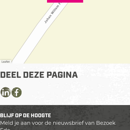
Leaflet
DEEL DEZE PAGINA
D
D
D
e
e
e
e
e
e
BLIJF OP DE HOOGTE
l
l
l
Meld je aan voor de nieuwsbrief van Bezoek
d
d
d