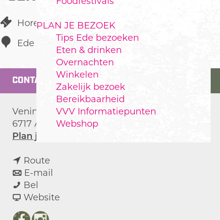
Foodfestivals
Horeca
PLAN JE BEZOEK
Tips Ede bezoeken
Ede
Eten & drinken
Overnachten
Winkelen
CONTACT
Zakelijk bezoek
Bereikbaarheid
VVV Informatiepunten
Vening Meineszstraat 4
Webshop
6717 AJ
Ede
n
Plan je route
a
n
a
Route
a
n
r
E-mail
F
a
a
F
Bel
u
r
a
v
u
Website
s
F
r
a
s