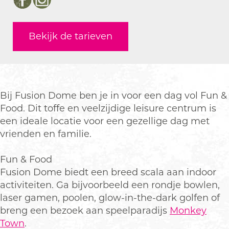
i
u
F
n
i
F
I
o
s
u
F
o
a
n
n
i
s
u
n
c
s
Bekijk de tarieven
D
o
i
s
D
e
t
o
n
o
i
o
b
a
m
D
n
o
m
o
g
e
o
D
n
e
o
r
F
m
o
D
F
k
a
Bij Fusion Dome ben je in voor een dag vol Fun &
u
e
m
o
u
F
m
Food. Dit toffe en veelzijdige leisure centrum is
n
F
e
m
n
u
F
een ideale locatie voor een gezellige dag met
&
u
F
e
&
s
u
vrienden en familie.
F
n
u
F
F
i
s
o
&
n
u
o
o
i
Fun & Food
o
F
&
n
o
n
o
Fusion Dome biedt een breed scala aan indoor
d
o
F
&
d
D
n
activiteiten. Ga bijvoorbeeld een rondje bowlen,
C
o
o
F
C
o
D
laser gamen, poolen, glow-in-the-dark golfen of
e
d
o
o
e
m
o
breng een bezoek aan speelparadijs
Monkey
n
C
d
o
n
e
m
Town
.