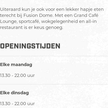
t
e
C
d
t
F
e
e
n
e
C
e
u
F
Uiteraard kun je ook voor een lekker hapje eten
r
t
n
e
r
n
u
terecht bij Fusion Dome. Met een Grand Café
e
t
n
&
n
Lounge, sportcafé, wokgelegenheid en all-in
r
e
t
F
&
restaurant is er keus genoeg.
r
e
o
F
r
o
o
OPENINGSTIJDEN
d
o
C
d
e
C
n
e
Elke maandag
t
n
e
t
13.30 - 22.00 uur
r
e
r
Elke dinsdag
13.30 - 22.00 uur