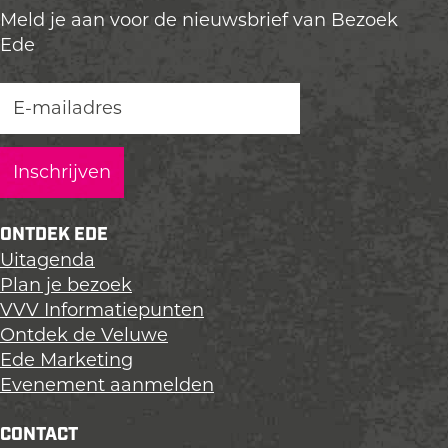
Meld je aan voor de nieuwsbrief van Bezoek
d
d
d
Ede
e
e
e
z
z
z
e
e
e
p
p
p
a
a
a
g
g
g
i
i
i
n
n
n
ONTDEK EDE
a
a
a
Uitagenda
o
o
o
Plan je bezoek
p
p
p
VVV Informatiepunten
L
F
X
Ontdek de Veluwe
i
a
Ede Marketing
n
c
Evenement aanmelden
k
e
e
b
CONTACT