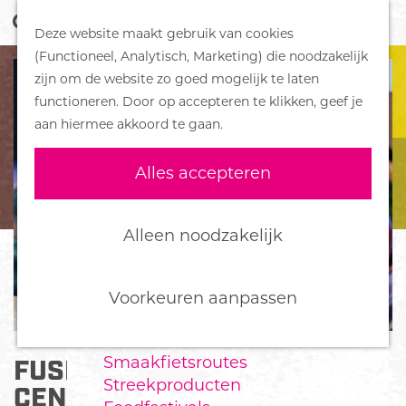
Z
Handboek voor Helden
Deze website maakt gebruik van cookies
o
M
G
(Functioneel, Analytisch, Marketing) die noodzakelijk
e
e
DORPEN
a
zijn om de website zo goed mogelijk te laten
k
n
Bennekom
n
functioneren. Door op accepteren te klikken, geef je
e
u
De Klomp
a
aan hiermee akkoord te gaan.
n
Deelen
a
Ede
r
Alles accepteren
Ederveen
d
Harskamp
e
Hoenderloo
h
Alleen noodzakelijk
Lunteren
o
Otterlo
m
Wekerom
e
Voorkeuren aanpassen
p
FOOD
a
Smaakfietsroutes
FUSION DOME FUN & FOOD
g
Streekproducten
e
CENTER