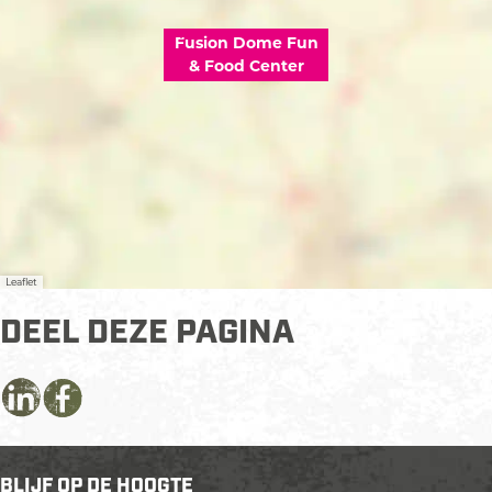
Fusion Dome Fun
& Food Center
Leaflet
DEEL DEZE PAGINA
D
D
D
e
e
e
e
e
e
BLIJF OP DE HOOGTE
l
l
l