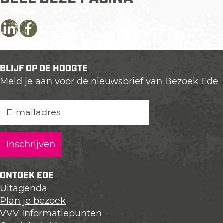
D
D
D
e
e
e
e
e
e
BLIJF OP DE HOOGTE
l
l
l
Meld je aan voor de nieuwsbrief van Bezoek Ede
d
d
d
e
e
e
z
z
z
e
e
e
p
p
p
a
a
a
g
g
g
i
i
i
ONTDEK EDE
n
n
n
Uitagenda
a
a
a
Plan je bezoek
o
o
o
VVV Informatiepunten
p
p
p