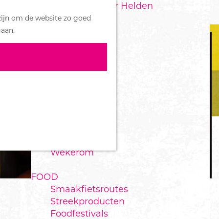
Handboek voor Helden
Z
zijn om de website zo goed
o
M
DORPEN
gaan.
e
e
Bennekom
k
n
De Klomp
e
u
Deelen
n
Ede
Ederveen
Harskamp
Hoenderloo
Lunteren
Otterlo
Wekerom
FOOD
Smaakfietsroutes
Streekproducten
Foodfestivals