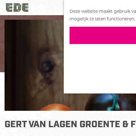
Deze website maakt gebruik van
G
mogelijk te laten functioneren.
a
n
a
a
r
d
e
h
o
m
e
p
a
GERT VAN LAGEN GROENTE & F
g
e