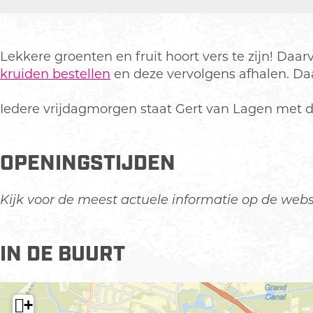
n
t
r
a
L
v
t
n
a
a
v
L
Lekkere groenten en fruit hoort vers te zijn! Daa
g
n
a
a
kruiden bestellen
en deze vervolgens afhalen. Da
e
L
n
g
n
a
L
e
Iedere vrijdagmorgen staat Gert van Lagen met 
G
g
a
n
r
e
g
G
o
n
e
r
OPENINGSTIJDEN
e
G
n
o
n
r
G
e
Kijk voor de meest actuele informatie op de web
t
o
r
n
e
e
o
t
&
n
e
e
IN DE BUURT
F
t
n
&
r
e
t
F
u
&
e
r
+