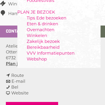
Foodfestivals
Winkelen
PLAN JE BEZOEK
Harskamp
Tips Ede bezoeken
Eten & drinken
Overnachten
CONTACT
Winkelen
Zakelijk bezoek
Atelier Enjoy
Bereikbaarheid
Otterloseweg 16
VVV Informatiepunten
6732 BS
Harskamp
Webshop
n
Plan je route
a
n
a
Route
a
n
r
E-mail
A
a
a
A
Bel
t
r
a
v
t
Website
e
A
r
a
e
l
t
A
n
l