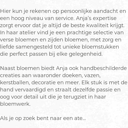
p
u
Hier kun je rekenen op persoonlijke aandacht en
p
een hoog niveau van service. Anja’s expertise
m
zorgt ervoor dat je altijd de beste kwaliteit krijgt.
e
In haar atelier vind je een prachtige selectie van
t
verse bloemen en zijden bloemen, met zorg en
v
liefde samengesteld tot unieke bloemstukken
e
die perfect passen bij elke gelegenheid.
r
g
Naast bloemen biedt Anja ook handbeschilderde
r
creaties aan waaronder doeken, vazen,
o
kerstballen, decoratie en meer. Elk stuk is met de
t
hand vervaardigd en straalt dezelfde passie en
e
oog voor detail uit die je terugziet in haar
a
bloemwerk.
f
b
Als je op zoek bent naar een ate…
e