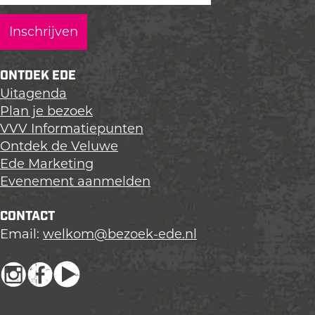
k
a
a
a
a
g
g
g
m
i
i
i
p
n
n
n
ONTDEK EDE
a
a
a
Uitagenda
o
o
o
Plan je bezoek
p
p
p
VVV Informatiepunten
L
F
X
Ontdek de Veluwe
i
a
Ede Marketing
n
c
Evenement aanmelden
k
e
e
b
CONTACT
d
o
Email:
welkom@bezoek-ede.nl
I
o
n
k
I
F
Y
n
a
o