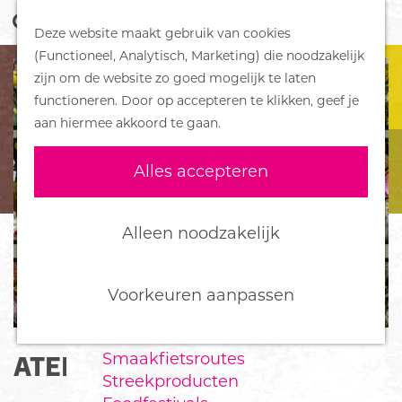
Z
Handboek voor Helden
Deze website maakt gebruik van cookies
o
M
G
(Functioneel, Analytisch, Marketing) die noodzakelijk
e
e
DORPEN
a
zijn om de website zo goed mogelijk te laten
k
n
Bennekom
n
functioneren. Door op accepteren te klikken, geef je
e
u
De Klomp
a
aan hiermee akkoord te gaan.
n
Deelen
a
Ede
r
Alles accepteren
Ederveen
d
Harskamp
e
Hoenderloo
h
Alleen noodzakelijk
Lunteren
o
Otterlo
m
Wekerom
e
Voorkeuren aanpassen
p
FOOD
a
Smaakfietsroutes
ATELIER ENJOY
g
Streekproducten
e