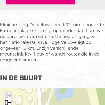
a
n
i
c
m
i
n
a
p
c
i
m
i
a
c
p
Minicamping De Veluwe heeft 33 ruim opgezette
n
m
a
i
kampeerplaatsen en ligt op minder dan 1 km van
g
p
m
n
de dorpskern van Otterlo. De hoofdingang van
D
i
p
g
het Nationale Park De Hoge Veluwe ligt op
e
n
i
D
ongeveer 1,5 km. Er zijn verschillende
V
g
n
e
mountainbike-, fiets- of wandelroutes die in de
e
D
g
V
omgeving starten.
l
e
D
e
u
V
e
l
w
e
V
u
IN DE BUURT
e
l
e
w
u
l
e
w
u
+
e
w
−