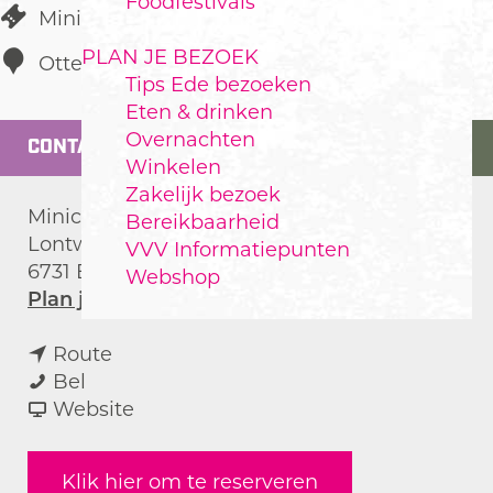
Foodfestivals
Mini-camping
PLAN JE BEZOEK
Otterlo
Tips Ede bezoeken
Eten & drinken
Overnachten
CONTACT
Winkelen
Zakelijk bezoek
Minicamping De Veluwe
Bereikbaarheid
Lontweg 4
VVV Informatiepunten
6731 EN
Otterlo
Webshop
n
Plan je route
a
n
a
Route
M
a
r
Bel
i
a
v
M
Website
n
r
a
i
i
M
n
n
Klik hier om te reserveren
c
i
M
i