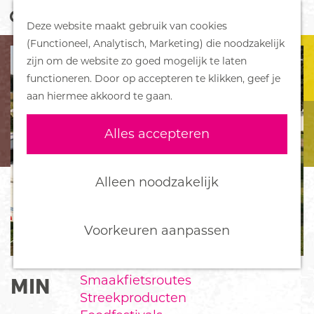
Z
Handboek voor Helden
Deze website maakt gebruik van cookies
o
M
G
(Functioneel, Analytisch, Marketing) die noodzakelijk
e
e
DORPEN
a
zijn om de website zo goed mogelijk te laten
k
n
Bennekom
n
functioneren. Door op accepteren te klikken, geef je
e
u
De Klomp
a
aan hiermee akkoord te gaan.
n
Deelen
a
Ede
r
Alles accepteren
Ederveen
d
Harskamp
e
Hoenderloo
h
Alleen noodzakelijk
Lunteren
o
Otterlo
m
Wekerom
e
Voorkeuren aanpassen
p
FOOD
a
Smaakfietsroutes
MINICAMPING DE VELUWE
g
Streekproducten
e