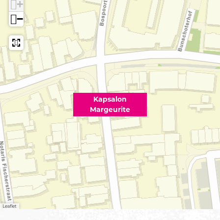
+
−
Kapsalon
Margeurite
Leaflet