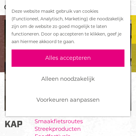
Z
Handboek voor Helden
Deze website maakt gebruik van cookies
o
M
G
(Functioneel, Analytisch, Marketing) die noodzakelijk
e
e
DORPEN
a
zijn om de website zo goed mogelijk te laten
k
n
Bennekom
n
functioneren. Door op accepteren te klikken, geef je
e
u
De Klomp
a
aan hiermee akkoord te gaan.
n
Deelen
a
Ede
r
Alles accepteren
Ederveen
d
Harskamp
e
Hoenderloo
h
Alleen noodzakelijk
Lunteren
o
Otterlo
m
Wekerom
e
Voorkeuren aanpassen
p
FOOD
a
Smaakfietsroutes
KAPSALON MARGEURITE
g
Streekproducten
e