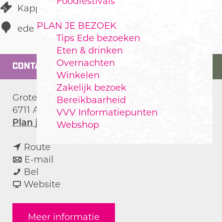
Foodfestivals
Kapper
PLAN JE BEZOEK
ede
Tips Ede bezoeken
Eten & drinken
Overnachten
CONTACT
Winkelen
Zakelijk bezoek
Grotestraat 122
Bereikbaarheid
6711 AP
ede
VVV Informatiepunten
n
Plan je route
Webshop
a
n
a
Route
a
n
r
E-mail
K
a
a
K
Bel
a
r
a
v
a
Website
p
K
r
a
p
s
a
K
n
s
Meer informatie
a
p
a
K
a