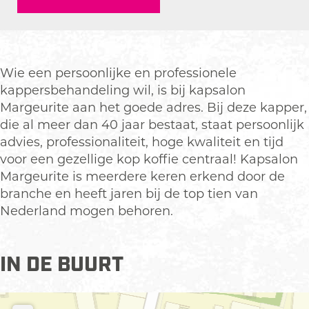
l
s
p
a
l
o
a
s
p
o
n
l
a
s
n
M
o
l
a
M
Wie een persoonlijke en professionele
a
n
o
l
a
kappersbehandeling wil, is bij kapsalon
r
M
n
o
r
Margeurite aan het goede adres. Bij deze kapper,
g
a
M
n
g
die al meer dan 40 jaar bestaat, staat persoonlijk
e
r
a
M
e
advies, professionaliteit, hoge kwaliteit en tijd
u
g
r
a
u
voor een gezellige kop koffie centraal! Kapsalon
r
e
g
r
r
Margeurite is meerdere keren erkend door de
i
u
e
g
i
branche en heeft jaren bij de top tien van
t
r
u
e
t
Nederland mogen behoren.
e
i
r
u
e
t
i
r
e
t
i
IN DE BUURT
e
t
e